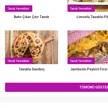
Tavuk Yemekleri
Tavuk Yemekleri
Batır Çıkar Çıtır Tavuk
Limonlu Tavuklu Pi
Beğendili Köfte
admin
Tavuk Yemekleri
Tavuk Yemekleri
Tavuklu Sandviç
Jambonlu Peynirli Fırın
TÜMÜNÜ GÖSTE
İsveç Köftesi