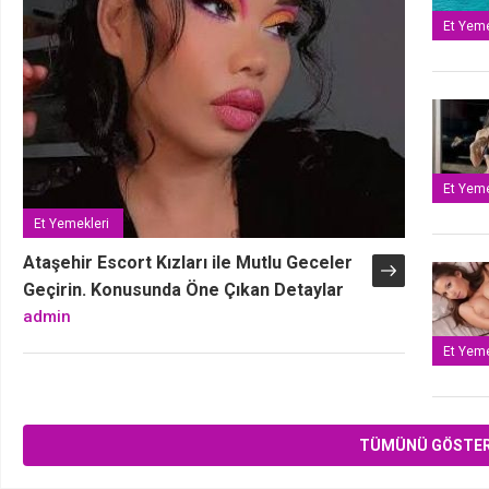
Et Yeme
Et Yeme
Et Yemekleri
Ataşehir Escort Kızları ile Mutlu Geceler
Havuç Kabak Tarator
Geçirin. Konusunda Öne Çıkan Detaylar
admin
admin
Et Yeme
TÜMÜNÜ GÖSTE