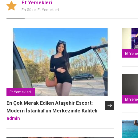
Et Yemekleri
En Güzel Et Yemekleri
Hellimli Ilık Patates Salatası
Et Yeme
admin
Et Yemekleri
Et Yeme
En Çok Merak Edilen Ataşehir Escort:
Modern İstanbul’un Merkezinde Kaliteli
ve Emin Refakatçilik Detayları
admin
Patates Salatası
admin