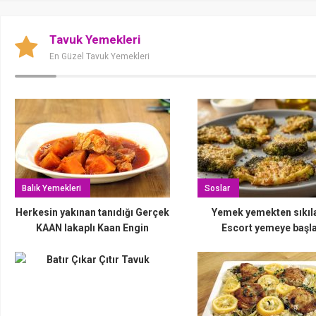
Tavuk Yemekleri
Tavuk Nugget
En Güzel Tavuk Yemekleri
admin
Balık Yemekleri
Soslar
Herkesin yakınan tanıdığı Gerçek
Yemek yemekten sıkıla
KAAN lakaplı Kaan Engin
Escort yemeye başla
Karmaşık Sarma Köfte
İstanbulda!
admin