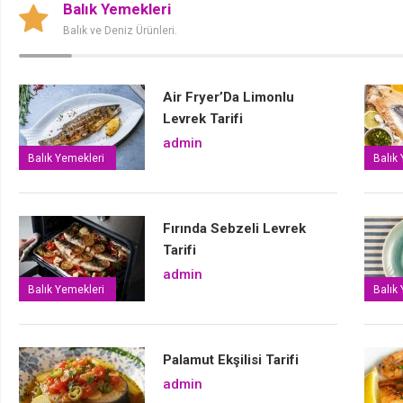
admin
Balık Yemekleri
Balık ve Deniz Ürünleri.
Air Fryer’Da Limonlu
Levrek Tarifi
admin
Balık Yemekleri
Balık
Fırında Sebzeli Levrek
Tarifi
admin
Balık Yemekleri
Balık
Palamut Ekşilisi Tarifi
admin