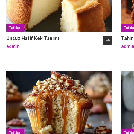
Tatlılar
Tatlıla
Unsuz Hafif Kek Tanımı
Tahin
admin
admi
Tatlılar
Tatlıla