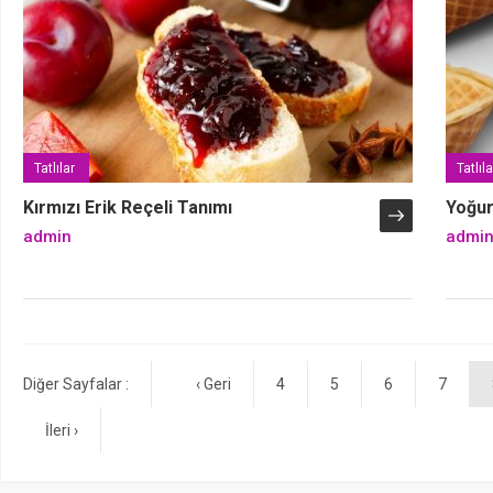
Tatlılar
Tatlıla
Kırmızı Erik Reçeli Tanımı
Yoğur
admin
admi
Diğer Sayfalar :
‹ Geri
4
5
6
7
İleri ›