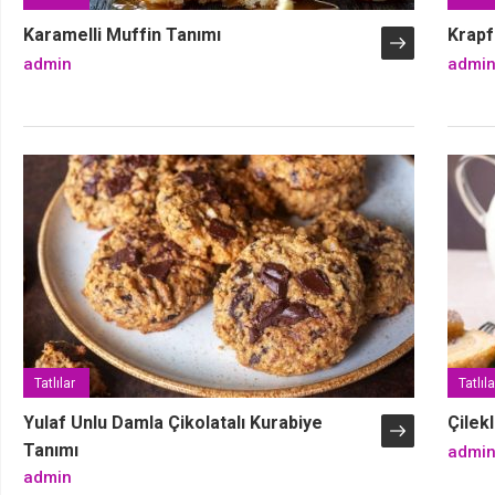
Karamelli Muffin Tanımı
Krapf
admin
admi
Tatlılar
Tatlıla
Yulaf Unlu Damla Çikolatalı Kurabiye
Çilek
Tanımı
admi
admin