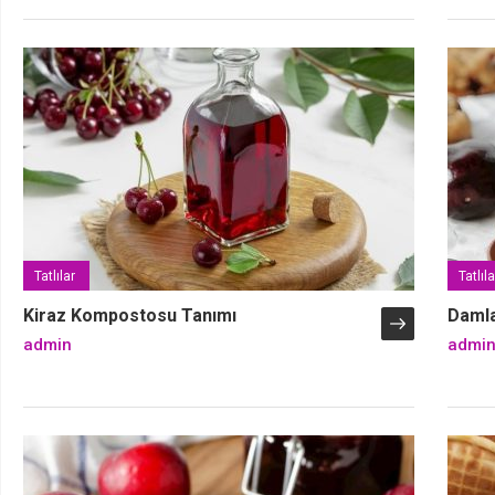
Tatlılar
Tatlıla
Kiraz Kompostosu Tanımı
Damla
admin
admi