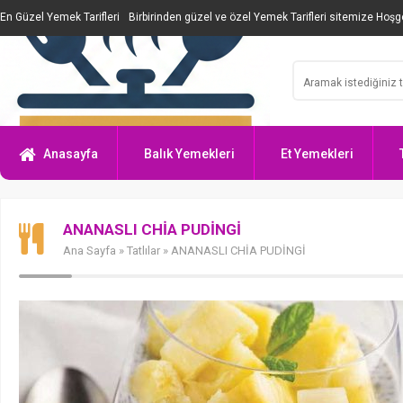
En Güzel Yemek Tarifleri
Birbirinden güzel ve özel Yemek Tarifleri sitemize Hoşge
Anasayfa
Balık Yemekleri
Et Yemekleri
ANANASLI CHİA PUDİNGİ
Ana Sayfa
»
Tatlılar
» ANANASLI CHİA PUDİNGİ