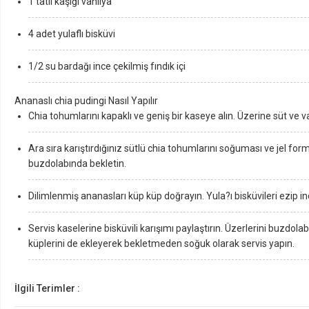
1 tatlı kaşığı vanilya
4 adet yulaflı bisküvi
1/2 su bardağı ince çekilmiş fındık içi
Ananaslı chia pudingi Nasıl Yapılır
Chia tohumlarını kapaklı ve geniş bir kaseye alın. Üzerine süt ve va
Ara sıra karıştırdığınız sütlü chia tohumlarını soğuması ve jel fo
buzdolabında bekletin.
Dilimlenmiş ananasları küp küp doğrayın. Yula?ı bisküvileri ezip ince
Servis kaselerine bisküvili karışımı paylaştırın. Üzerlerini buzdola
küplerini de ekleyerek bekletmeden soğuk olarak servis yapın.
İlgili Terimler :