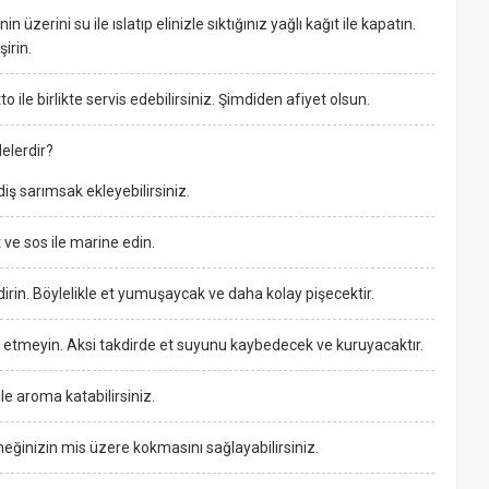
üzerini su ile ıslatıp elinizle sıktığınız yağlı kağıt ile kapatın.
irin.
o ile birlikte servis edebilirsiniz. Şimdiden afiyet olsun.
elerdir?
diş sarımsak ekleyebilirsiniz.
ve sos ile marine edin.
dirin. Böylelikle et yumuşaycak ve daha kolay pişecektir.
s etmeyin. Aksi takdirde et suyunu kaybedecek ve kuruyacaktır.
e aroma katabilirsiniz.
eğinizin mis üzere kokmasını sağlayabilirsiniz.