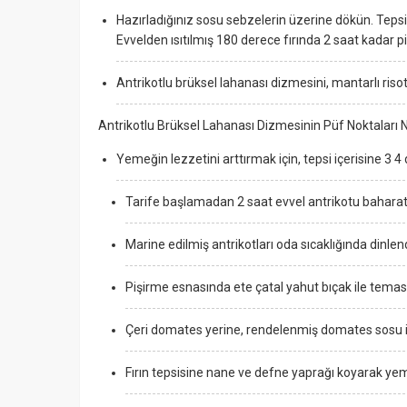
Hazırladığınız sosu sebzelerin üzerine dökün. Tepsinin 
Evvelden ısıtılmış 180 derece fırında 2 saat kadar piş
Antrikotlu brüksel lahanası dizmesini, mantarlı risott
Antrikotlu Brüksel Lahanası Dizmesinin Püf Noktaları N
Yemeğin lezzetini arttırmak için, tepsi içerisine 3 4 
Tarife başlamadan 2 saat evvel antrikotu baharat 
Marine edilmiş antrikotları oda sıcaklığında dinlen
Pişirme esnasında ete çatal yahut bıçak ile tema
Çeri domates yerine, rendelenmiş domates sosu il
Fırın tepsisine nane ve defne yaprağı koyarak yem