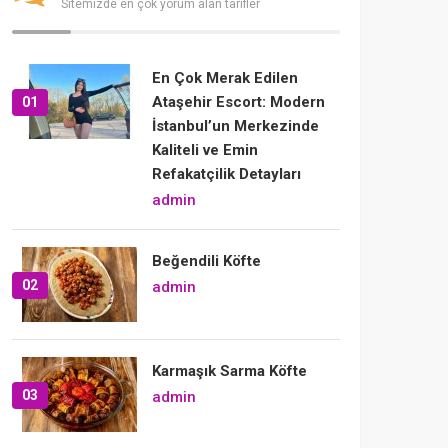
Sitemizde en çok yorum alan tarifler
En Çok Merak Edilen
Ataşehir Escort: Modern
01
İstanbul’un Merkezinde
Kaliteli ve Emin
Refakatçilik Detayları
admin
Beğendili Köfte
02
admin
Karmaşık Sarma Köfte
03
admin