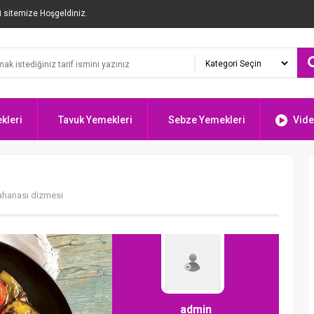
i sitemize Hoşgeldiniz.
kleri
Tavuk Yemekleri
Sebze Yemekleri
Vide
lahanası dizmesi
admin