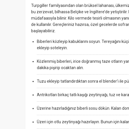
Turpgiller familyasından olan brüksel lahanası, ülkemi
bu zerzevat, bilhassa Belçike ve İngiltere’de yetiştirilir. 
müdafaasıyla bilinir. Kilo vermede tesirli olmasının yanı
de kullanılır. Gereçleriniz hazırsa, özel gecelerde sofr
başlayabiliriz.
Biberleri közleyip kabuklarını soyun. Tereyağını küçü
ekleyip soteleyin.
Közlenmiş biberleri, irice doğranmış taze otların yar
dakika pişirip ocaktan alın.
Tuzu ekleyip tatlandırdıktan sonra el blender’i ile 
Antrikotları birkaç tatlı kaşığı zeytinyağı, tuz ve kar
Üzerine hazırladığınız biberli sosu dökün. Kalan doma
Üzeri için otlu zeytinyağı hazırlayın. Bunun için kalan