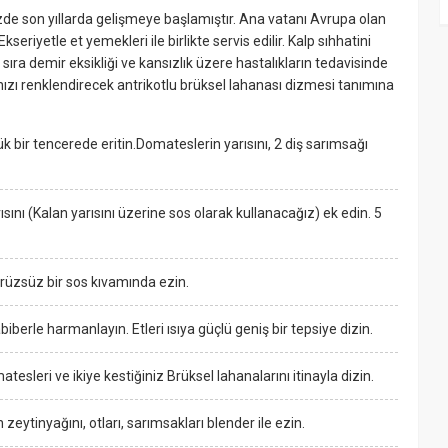
zde son yıllarda gelişmeye başlamıştır. Ana vatanı Avrupa olan
Ekseriyetle et yemekleri ile birlikte servis edilir. Kalp sıhhatini
 sıra demir eksikliği ve kansızlık üzere hastalıkların tedavisinde
anızı renklendirecek antrikotlu brüksel lahanası dizmesi tanımına
k bir tencerede eritin.Domateslerin yarısını, 2 diş sarımsağı
ısını (Kalan yarısını üzerine sos olarak kullanacağız) ek edin. 5
pürüzsüz bir sos kıvamında ezin.
abiberle harmanlayın. Etleri ısıya güçlü geniş bir tepsiye dizin.
tesleri ve ikiye kestiğiniz Brüksel lahanalarını itinayla dizin.
 zeytinyağını, otları, sarımsakları blender ile ezin.