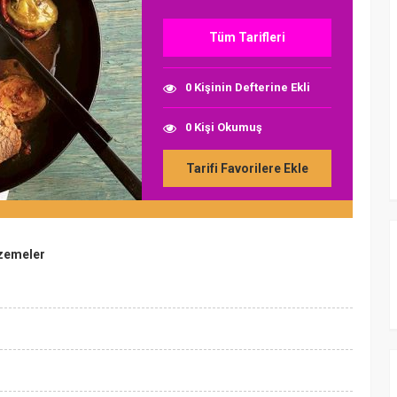
Tüm Tarifleri
0 Kişinin Defterine Ekli
0 Kişi Okumuş
Tarifi Favorilere Ekle
lzemeler