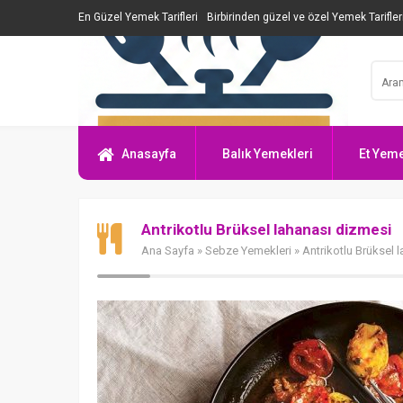
En Güzel Yemek Tarifleri
Birbirinden güzel ve özel Yemek Tarifler
Anasayfa
Balık Yemekleri
Et Yeme
Antrikotlu Brüksel lahanası dizmesi
Ana Sayfa
»
Sebze Yemekleri
» Antrikotlu Brüksel 