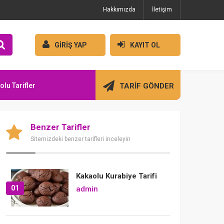
Hakkımızda
İletişim
GİRİŞ YAP
KAYIT OL
olu Tarifler
TARİF GÖNDER
Benzer Tarifler
Sitemizdeki benzer tarifleri inceleyin
Kakaolu Kurabiye Tarifi
01
admin