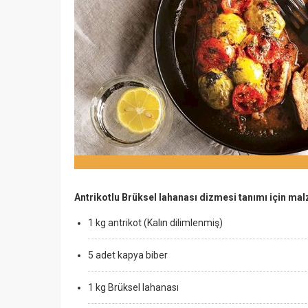
Antrikotlu Brüksel lahanası dizmesi tanımı için ma
1 kg antrikot (Kalın dilimlenmiş)
5 adet kapya biber
1 kg Brüksel lahanası