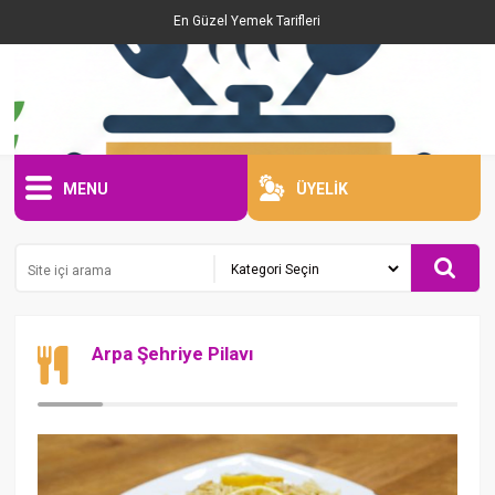
En Güzel Yemek Tarifleri
MENU
ÜYELİK
Arpa Şehriye Pilavı