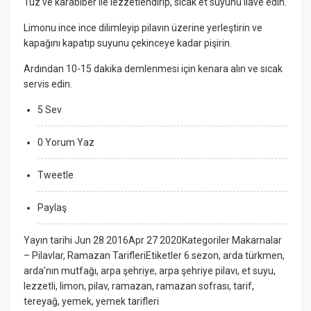
Tuz ve karabiber ile lezzetlendirip, sıcak et suyunu ilave edin.
Limonu ince ince dilimleyip pilavın üzerine yerleştirin ve
kapağını kapatıp suyunu çekinceye kadar pişirin.
Ardından 10-15 dakika demlenmesi için kenara alın ve sıcak
servis edin.
5 Sev
0 Yorum Yaz
Tweetle
Paylaş
Yayın tarihi Jun 28 2016Apr 27 2020Kategoriler Makarnalar
– Pilavlar, Ramazan TarifleriEtiketler 6.sezon, arda türkmen,
arda’nın mutfağı, arpa şehriye, arpa şehriye pilavı, et suyu,
lezzetli, limon, pilav, ramazan, ramazan sofrası, tarif,
tereyağ, yemek, yemek tarifleri