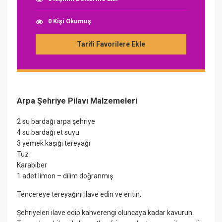
0 Kişi Okumuş
Tarifi Favorilere Ekle
Arpa Şehriye Pilavı Malzemeleri
2 su bardağı arpa şehriye
4 su bardağı et suyu
3 yemek kaşığı tereyağı
Tuz
Karabiber
1 adet limon – dilim doğranmış
Tencereye tereyağını ilave edin ve eritin.
Şehriyeleri ilave edip kahverengi oluncaya kadar kavurun.