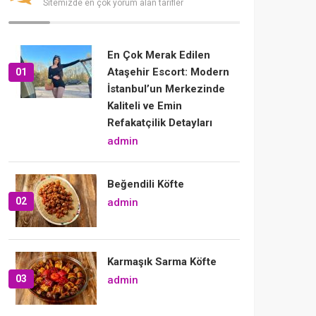
Sitemizde en çok yorum alan tarifler
En Çok Merak Edilen
Ataşehir Escort: Modern
01
İstanbul’un Merkezinde
Kaliteli ve Emin
Refakatçilik Detayları
admin
Beğendili Köfte
02
admin
Karmaşık Sarma Köfte
03
admin