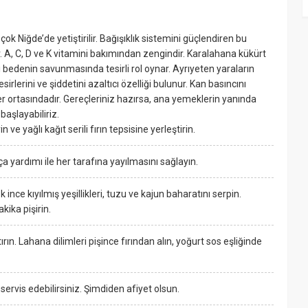
k Niğde’de yetiştirilir. Bağışıklık sistemini güçlendiren bu
. A, C, D ve K vitamini bakımından zengindir. Karalahana kükürt
 bedenin savunmasında tesirli rol oynar. Ayrıyeten yaraların
rlerini ve şiddetini azaltıcı özelliği bulunur. Kan basıncını
er ortasındadır. Gereçleriniz hazırsa, ana yemeklerin yanında
aşlayabiliriz.
ve yağlı kağıt serili fırın tepsisine yerleştirin.
a yardımı ile her tarafına yayılmasını sağlayın.
 ince kıyılmış yeşillikleri, tuzu ve kajun baharatını serpin.
akika pişirin.
ın. Lahana dilimleri pişince fırından alın, yoğurt sos eşliğinde
e servis edebilirsiniz. Şimdiden afiyet olsun.