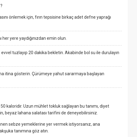
r?
nı önlemek için, fırın tepsisine birkaç adet defne yaprağı
ı her yere yaydığınızdan emin olun.
vvel tuzlayıp 20 dakika bekletin. Akabinde bol su ile durulayın
ına itina gösterin. Çürümeye yahut sararmaya başlayan
?
 50 kaloridir. Uzun mühlet tokluk sağlayan bu tanımı, diyet
çin, beyaz lahana salatası tarifini de deneyebilirsiniz.
linen sebze yemeklerine yer vermek istiyorsanız, ana
şakşuka tanımına göz atın.