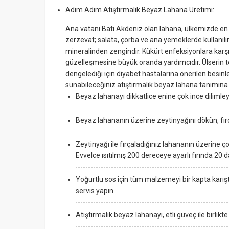
Adım Adım Atıştırmalık Beyaz Lahana Üretimi:
Ana vatanı Batı Akdeniz olan lahana, ülkemizde en ço
zerzevat; salata, çorba ve ana yemeklerde kullanılır
mineralinden zengindir. Kükürt enfeksiyonlara karşı
güzelleşmesine büyük oranda yardımcıdır. Ülserin tesi
dengelediği için diyabet hastalarına önerilen besinl
sunabileceğiniz atıştırmalık beyaz lahana tanımına b
Beyaz lahanayı dikkatlice enine çok ince dilimleyin 
Beyaz lahananın üzerine zeytinyağını dökün, fırç
Zeytinyağı ile fırçaladığınız lahananın üzerine çok
Evvelce ısıtılmış 200 dereceye ayarlı fırında 20 d
Yoğurtlu sos için tüm malzemeyi bir kapta karıştır
servis yapın.
Atıştırmalık beyaz lahanayı, etli güveç ile birlikt