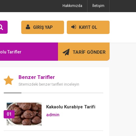
Hakkımızda
İletişim
GİRİŞ YAP
KAYIT OL
olu Tarifler
TARİF GÖNDER
Benzer Tarifler
Sitemizdeki benzer tarifleri inceleyin
Kakaolu Kurabiye Tarifi
01
admin