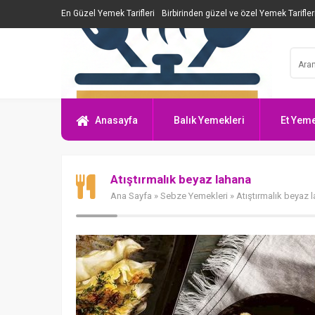
En Güzel Yemek Tarifleri
Birbirinden güzel ve özel Yemek Tarifler
Anasayfa
Balık Yemekleri
Et Yeme
Atıştırmalık beyaz lahana
Ana Sayfa
»
Sebze Yemekleri
» Atıştırmalık beyaz 