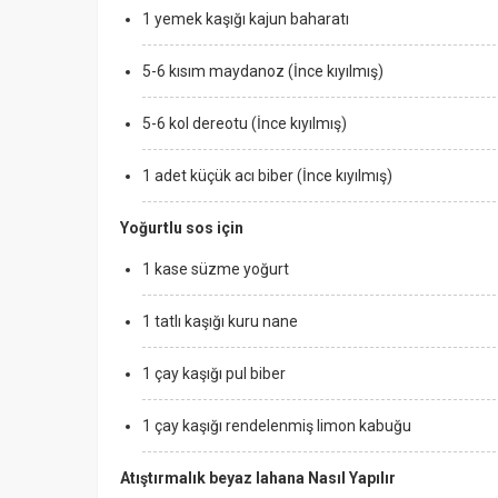
1 yemek kaşığı kajun baharatı
5-6 kısım maydanoz (İnce kıyılmış)
5-6 kol dereotu (İnce kıyılmış)
1 adet küçük acı biber (İnce kıyılmış)
Yoğurtlu sos için
1 kase süzme yoğurt
1 tatlı kaşığı kuru nane
1 çay kaşığı pul biber
1 çay kaşığı rendelenmiş limon kabuğu
Atıştırmalık beyaz lahana Nasıl Yapılır