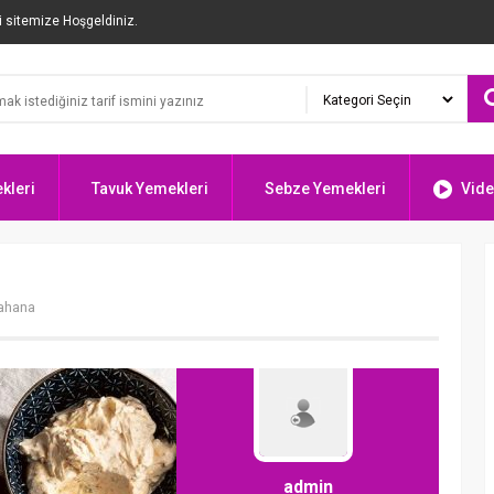
i sitemize Hoşgeldiniz.
kleri
Tavuk Yemekleri
Sebze Yemekleri
Vide
lahana
admin