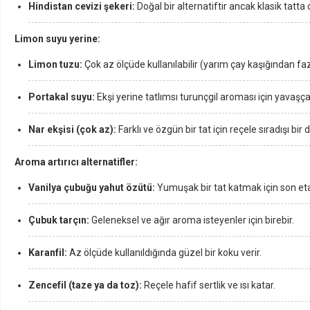
Hindistan cevizi şekeri:
Doğal bir alternatiftir ancak klasik tatta 
Limon suyu yerine:
Limon tuzu:
Çok az ölçüde kullanılabilir (yarım çay kaşığından fa
Portakal suyu:
Ekşi yerine tatlımsı turunçgil aroması için yavaşça k
Nar ekşisi (çok az):
Farklı ve özgün bir tat için reçele sıradışı bir 
Aroma artırıcı alternatifler:
Vanilya çubuğu yahut özütü:
Yumuşak bir tat katmak için son eta
Çubuk tarçın:
Geleneksel ve ağır aroma isteyenler için birebir.
Karanfil:
Az ölçüde kullanıldığında güzel bir koku verir.
Zencefil (taze ya da toz):
Reçele hafif sertlik ve ısı katar.