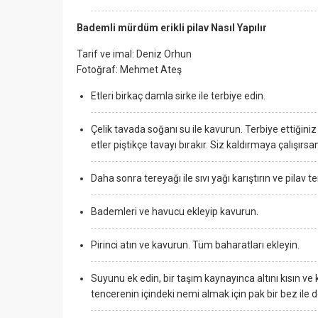
Bademli mürdüm erikli pilav Nasıl Yapılır
Tarif ve imal:
Deniz Orhun
Fotoğraf:
Mehmet Ateş
Etleri birkaç damla sirke ile terbiye edin.
Çelik tavada soğanı su ile kavurun. Terbiye ettiğini
etler piştikçe tavayı bırakır. Siz kaldırmaya çalışırsa
Daha sonra tereyağı ile sıvı yağı karıştırın ve pilav t
Bademleri ve havucu ekleyip kavurun.
Pirinci atın ve kavurun. Tüm baharatları ekleyin.
Suyunu ek edin, bir taşım kaynayınca altını kısın ve k
tencerenin içindeki nemi almak için pak bir bez ile