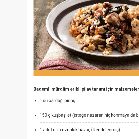
Bademli mürdüm erikli pilav tanımı için malzemele
1 su bardağı pirinç
150 g kuşbaşı et (İsteğe nazaran hiç konmaya da bil
1 adet orta uzunluk havuç (Rendelenmiş)