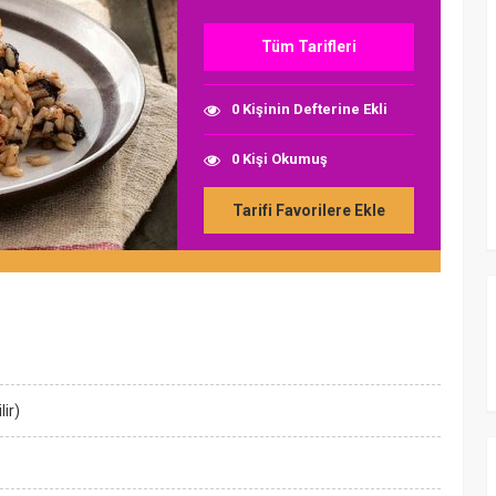
Tüm Tarifleri
0 Kişinin Defterine Ekli
0 Kişi Okumuş
Tarifi Favorilere Ekle
r
ir)