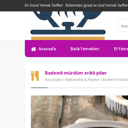
En Güzel Yemek Tarifleri
Birbirinden güzel ve özel Yemek Tarifler
Anasayfa
Balık Yemekleri
Et Yeme
Bademli mürdüm erikli pilav
Ana Sayfa
»
Makarnalar & Pilavlar
» Bademli mürdüm 