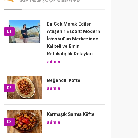
Sitemizde en çok yorum alan tarifler
En Çok Merak Edilen
Ataşehir Escort: Modern
01
İstanbul’un Merkezinde
Kaliteli ve Emin
Refakatçilik Detayları
admin
Beğendili Köfte
02
admin
Karmaşık Sarma Köfte
03
admin