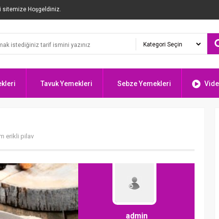
i sitemize Hoşgeldiniz.
kleri
Tavuk Yemekleri
Sebze Yemekleri
Vide
erikli pilav
admin