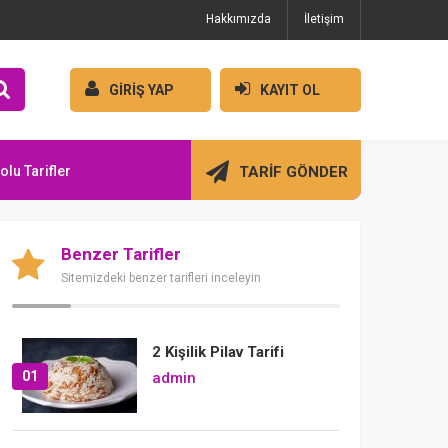
Hakkımızda
İletişim
GİRİŞ YAP
KAYIT OL
olu Tarifler
TARİF GÖNDER
Benzer Tarifler
Sitemizdeki benzer tarifleri inceleyin
2 Kişilik Pilav Tarifi
01
admin