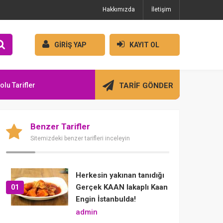
Hakkımızda
İletişim
GİRİŞ YAP
KAYIT OL
olu Tarifler
TARİF GÖNDER
Benzer Tarifler
Sitemizdeki benzer tarifleri inceleyin
Herkesin yakınan tanıdığı
Gerçek KAAN lakaplı Kaan
01
Engin İstanbulda!
admin