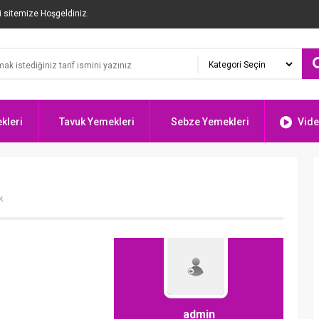
i sitemize Hoşgeldiniz.
kleri
Tavuk Yemekleri
Sebze Yemekleri
Vide
k
admin