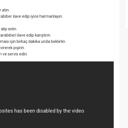
 atın.
rabiber ilave edip iyice harmanlayın.
ıp ısıtın.
rabiberi ilave edip karıştırın.
lması için birkaç dakika unda bekletin.
irerek pişirin.
n ve servis edin.