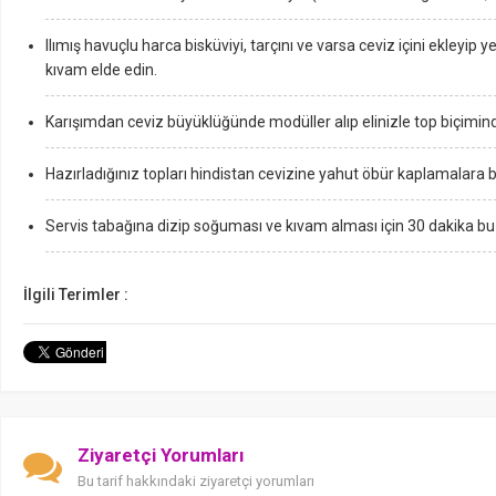
Ilımış havuçlu harca bisküviyi, tarçını ve varsa ceviz içini ekleyip y
kıvam elde edin.
Karışımdan ceviz büyüklüğünde modüller alıp elinizle top biçimind
Hazırladığınız topları hindistan cevizine yahut öbür kaplamalara b
Servis tabağına dizip soğuması ve kıvam alması için 30 dakika bu
İlgili Terimler :
Ziyaretçi Yorumları
Bu tarif hakkındaki ziyaretçi yorumları