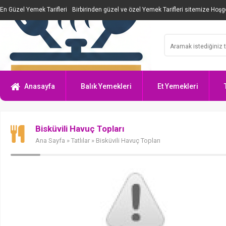
En Güzel Yemek Tarifleri
Birbirinden güzel ve özel Yemek Tarifleri sitemize Hoşge
Anasayfa
Balık Yemekleri
Et Yemekleri
Bisküvili Havuç Topları
Ana Sayfa
»
Tatlılar
» Bisküvili Havuç Topları