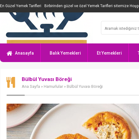
En Güzel Yemek Tarifleri
Birbirinden güzel ve özel Yemek Tarifleri sitemize Hoşge
Anasayfa
Balık Yemekleri
Et Yemekleri
Bülbül Yuvası Böreği
Ana Sayfa
»
Hamurlular
» Bülbül Yuvası Böreği