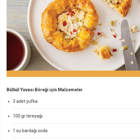
Bülbül Yuvası Böreği için Malzemeler
3 adet yufka
100 gr tereyağı
1 su bardağı soda