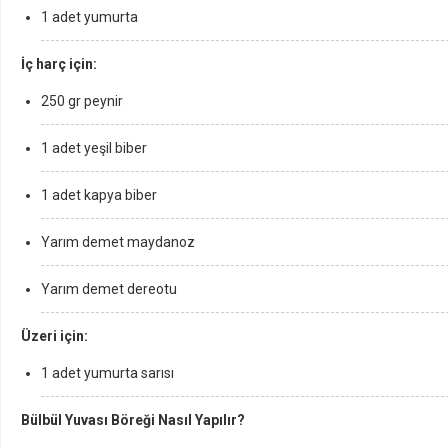
1 adet yumurta
İç harç için:
250 gr peynir
1 adet yeşil biber
1 adet kapya biber
Yarım demet maydanoz
Yarım demet dereotu
Üzeri için:
1 adet yumurta sarısı
Bülbül Yuvası Böreği Nasıl Yapılır?