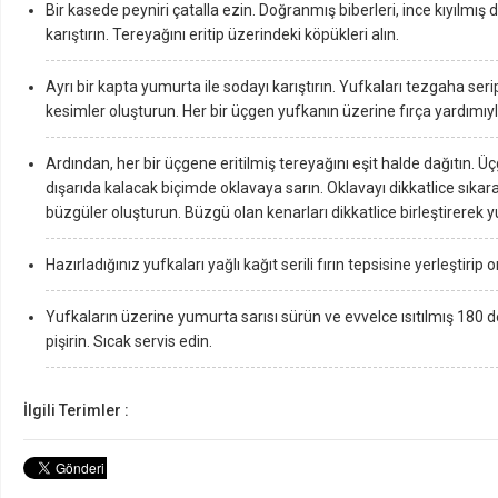
Bir kasede peyniri çatalla ezin. Doğranmış biberleri, ince kıyıl
karıştırın. Tereyağını eritip üzerindeki köpükleri alın.
Ayrı bir kapta yumurta ile sodayı karıştırın. Yufkaları tezgaha ser
kesimler oluşturun. Her bir üçgen yufkanın üzerine fırça yardımıy
Ardından, her bir üçgene eritilmiş tereyağını eşit halde dağıtın. 
dışarıda kalacak biçimde oklavaya sarın. Oklavayı dikkatlice sıkara
büzgüler oluşturun. Büzgü olan kenarları dikkatlice birleştirerek yu
Hazırladığınız yufkaları yağlı kağıt serili fırın tepsisine yerleştirip 
Yufkaların üzerine yumurta sarısı sürün ve evvelce ısıtılmış 180 
pişirin. Sıcak servis edin.
İlgili Terimler :