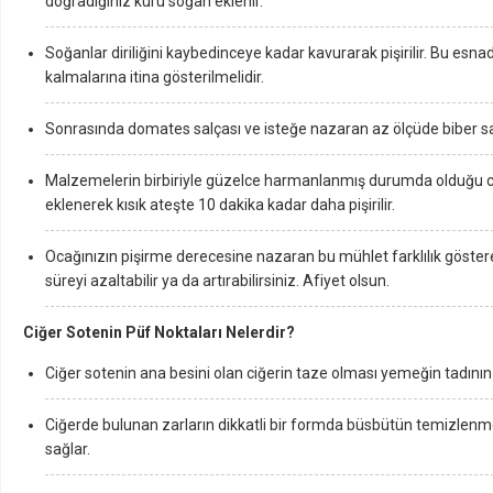
doğradığınız kuru soğan eklenir.
Soğanlar diriliğini kaybedinceye kadar kavurarak pişirilir. Bu esn
kalmalarına itina gösterilmelidir.
Sonrasında domates salçası ve isteğe nazaran az ölçüde biber salça
Malzemelerin birbiriyle güzelce harmanlanmış durumda olduğu ci
eklenerek kısık ateşte 10 dakika kadar daha pişirilir.
Ocağınızın pişirme derecesine nazaran bu mühlet farklılık göstere
süreyi azaltabilir ya da artırabilirsiniz. Afiyet olsun.
Ciğer Sotenin Püf Noktaları Nelerdir?
Ciğer sotenin ana besini olan ciğerin taze olması yemeğin tadının 
Ciğerde bulunan zarların dikkatli bir formda büsbütün temizlenm
sağlar.