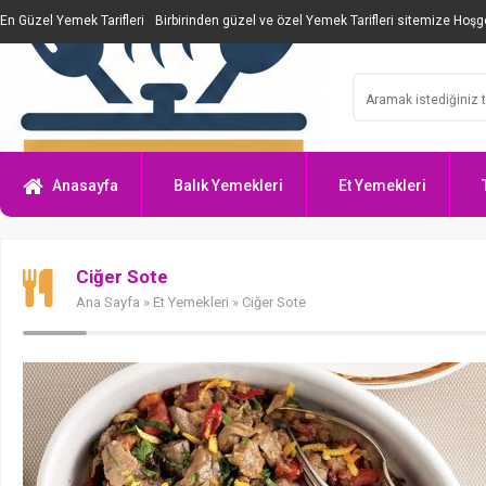
En Güzel Yemek Tarifleri
Birbirinden güzel ve özel Yemek Tarifleri sitemize Hoşge
Anasayfa
Balık Yemekleri
Et Yemekleri
Ciğer Sote
Ana Sayfa
»
Et Yemekleri
» Ciğer Sote