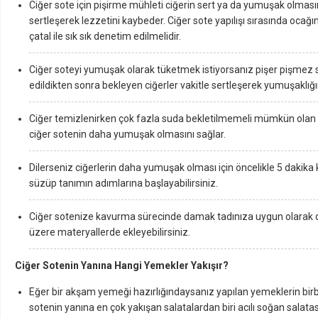
Ciğer sote için pişirme mühleti ciğerin sert ya da yumuşak olmasın
sertleşerek lezzetini kaybeder. Ciğer sote yapılışı sırasında ocağı
çatal ile sık sık denetim edilmelidir.
Ciğer soteyi yumuşak olarak tüketmek istiyorsanız pişer pişmez s
edildikten sonra bekleyen ciğerler vakitle sertleşerek yumuşaklığın
Ciğer temizlenirken çok fazla suda bekletilmemeli mümkün olan e
ciğer sotenin daha yumuşak olmasını sağlar.
Dilerseniz ciğerlerin daha yumuşak olması için öncelikle 5 dakik
süzüp tanımın adımlarına başlayabilirsiniz.
Ciğer sotenize kavurma sürecinde damak tadınıza uygun olarak do
üzere materyallerde ekleyebilirsiniz.
Ciğer Sotenin Yanına Hangi Yemekler Yakışır?
Eğer bir akşam yemeği hazırlığındaysanız yapılan yemeklerin birbir
sotenin yanına en çok yakışan salatalardan biri acılı soğan salatasıd