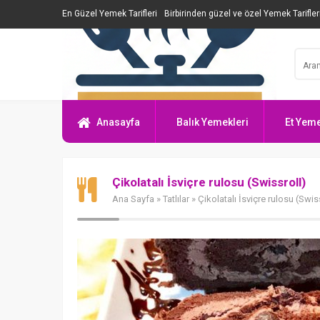
En Güzel Yemek Tarifleri
Birbirinden güzel ve özel Yemek Tarifler
Anasayfa
Balık Yemekleri
Et Yeme
Çikolatalı İsviçre rulosu (Swissroll)
Ana Sayfa
»
Tatlılar
» Çikolatalı İsviçre rulosu (Swis