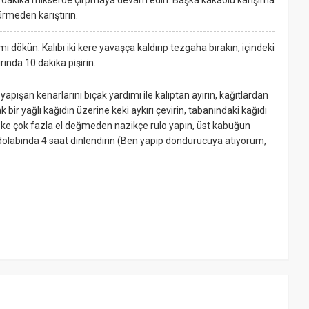
 5 dakika mikserde çırpmaya devam edin. Başka kakaolu karışıma
ürmeden karıştırın.
şımı dökün. Kalıbı iki kere yavaşça kaldırıp tezgaha bırakın, içindeki
ırında 10 dakika pişirin.
apışan kenarlarını bıçak yardımı ile kalıptan ayırın, kağıtlardan
k bir yağlı kağıdın üzerine keki aykırı çevirin, tabanındaki kağıdı
eke çok fazla el değmeden nazikçe rulo yapın, üst kabuğun
dolabında 4 saat dinlendirin (Ben yapıp dondurucuya atıyorum,