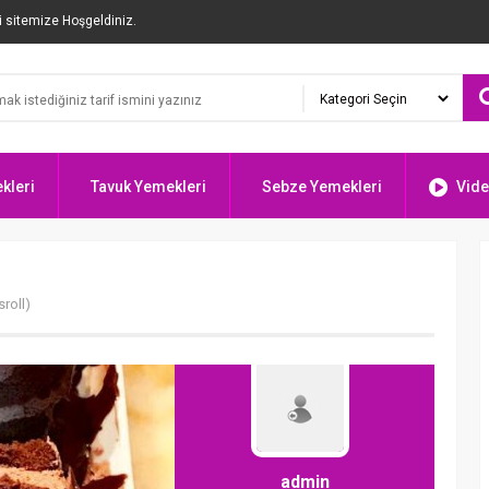
i sitemize Hoşgeldiniz.
kleri
Tavuk Yemekleri
Sebze Yemekleri
Vide
sroll)
admin