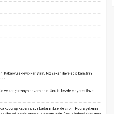
n. Kakaoyu ekleyip karıştırın, toz şekeri ilave edip karıştırın.
ırın.
eyin ve karıştırmaya devam edin. Unu iki kezde eleyerek ilave
nca köpürüp kabarıncaya kadar mikserde çırpın. Pudra şekerini