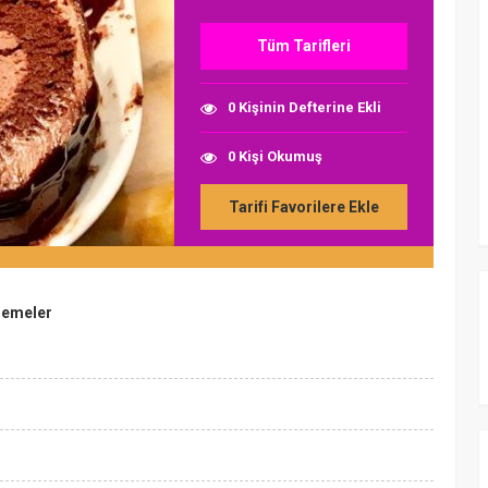
Tüm Tarifleri
0 Kişinin Defterine Ekli
0 Kişi Okumuş
Tarifi Favorilere Ekle
lzemeler