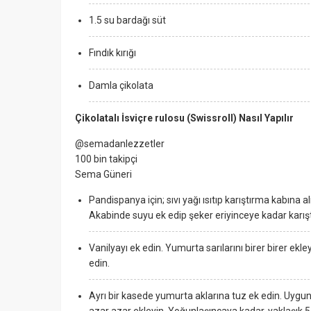
1.5 su bardağı süt
Fındık kırığı
Damla çikolata
Çikolatalı İsviçre rulosu (Swissroll) Nasıl Yapılır
@semadanlezzetler
100 bin takipçi
Sema Güneri
Pandispanya için; sıvı yağı ısıtıp karıştırma kabına alı
Akabinde suyu ek edip şeker eriyinceye kadar karışt
Vanilyayı ek edin. Yumurta sarılarını birer birer ekl
edin.
Ayrı bir kasede yumurta aklarına tuz ek edin. Uygu