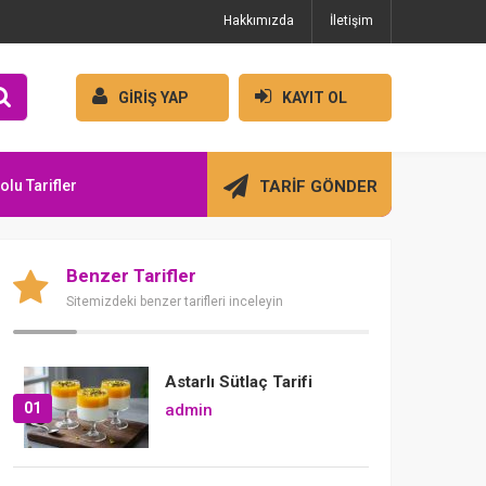
Hakkımızda
İletişim
GİRİŞ YAP
KAYIT OL
olu Tarifler
TARİF GÖNDER
Benzer Tarifler
Sitemizdeki benzer tarifleri inceleyin
Astarlı Sütlaç Tarifi
01
admin