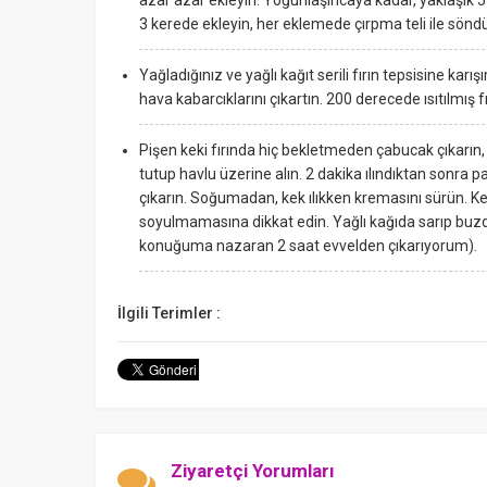
azar azar ekleyin. Yoğunlaşıncaya kadar, yaklaşık
3 kerede ekleyin, her eklemede çırpma teli ile sönd
Yağladığınız ve yağlı kağıt serili fırın tepsisine karı
hava kabarcıklarını çıkartın. 200 derecede ısıtılmış f
Pişen keki fırında hiç bekletmeden çabucak çıkarın, y
tutup havlu üzerine alın. 2 dakika ılındıktan sonra pa
çıkarın. Soğumadan, kek ılıkken kremasını sürün. K
soyulmamasına dikkat edin. Yağlı kağıda sarıp buz
konuğuma nazaran 2 saat evvelden çıkarıyorum).
İlgili Terimler :
Ziyaretçi Yorumları