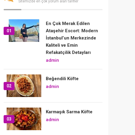
Sitemizde en çok yorum alan tarifler
En Çok Merak Edilen
Ataşehir Escort: Modern
01
İstanbul’un Merkezinde
Kaliteli ve Emin
Refakatçilik Detayları
admin
Beğendili Köfte
02
admin
Karmaşık Sarma Köfte
03
admin