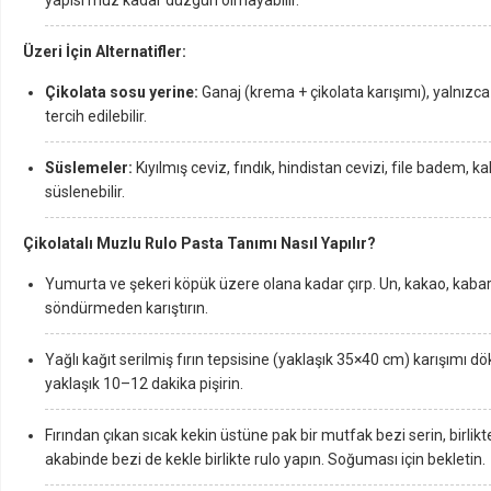
yapısı muz kadar düzgün olmayabilir.
Üzeri İçin Alternatifler:
Çikolata sosu yerine:
Ganaj (krema + çikolata karışımı), yalnızca
tercih edilebilir.
Süslemeler:
Kıyılmış ceviz, fındık, hindistan cevizi, file badem, k
süslenebilir.
Çikolatalı Muzlu Rulo Pasta Tanımı Nasıl Yapılır?
Yumurta ve şekeri köpük üzere olana kadar çırp. Un, kakao, kabart
söndürmeden karıştırın.
Yağlı kağıt serilmiş fırın tepsisine (yaklaşık 35×40 cm) karışımı dö
yaklaşık 10–12 dakika pişirin.
Fırından çıkan sıcak kekin üstüne pak bir mutfak bezi serin, birlikte 
akabinde bezi de kekle birlikte rulo yapın. Soğuması için bekletin.