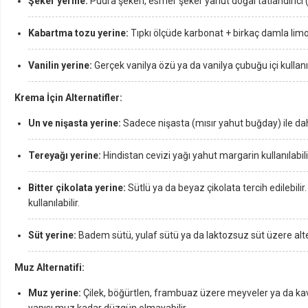
Şeker yerine:
Pudra şekeri, esmer şeker yahut doğal tatlandırıcı (ö
Kabartma tozu yerine:
Tıpkı ölçüde karbonat + birkaç damla limon s
Vanilin yerine:
Gerçek vanilya özü ya da vanilya çubuğu içi kullanıla
Krema İçin Alternatifler:
Un ve nişasta yerine:
Sadece nişasta (mısır yahut buğday) ile dah
Tereyağı yerine:
Hindistan cevizi yağı yahut margarin kullanılabili
Bitter çikolata yerine:
Sütlü ya da beyaz çikolata tercih edilebilir.
kullanılabilir.
Süt yerine:
Badem sütü, yulaf sütü ya da laktozsuz süt üzere altern
Muz Alternatifi:
Muz yerine:
Çilek, böğürtlen, frambuaz üzere meyveler ya da kavru