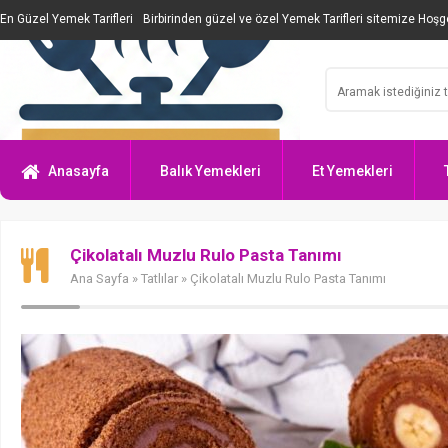
En Güzel Yemek Tarifleri
Birbirinden güzel ve özel Yemek Tarifleri sitemize Hoşge
Anasayfa
Balık Yemekleri
Et Yemekleri
Çikolatalı Muzlu Rulo Pasta Tanımı
Ana Sayfa
»
Tatlılar
» Çikolatalı Muzlu Rulo Pasta Tanımı