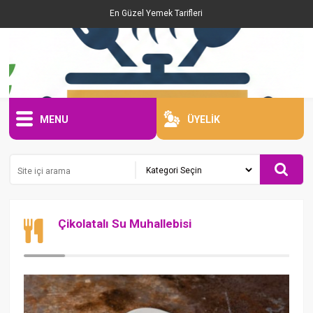
En Güzel Yemek Tarifleri
MENU
ÜYELİK
Çikolatalı Su Muhallebisi