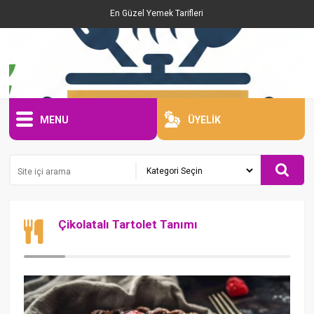
En Güzel Yemek Tarifleri
MENU
ÜYELİK
Çikolatalı Tartolet Tanımı