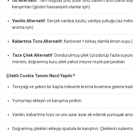
Un Alternatif:
Tam buğday unu, yulaf unu, badem unu (daha düşük
karışımları (gluten hassasiyeti olanlar için)
Vanilin Alternatif:
Gerçek vanilya özütü, vanilya çubuğu (az mikta
aroma için)
Kabartma Tozu Alternatif:
Karbonat + birkaç damla limon suyu (a
Taze Çilek Alternatif:
Dondurulmuş çilek (çözdürüp fazla suyunu 
mersini, doğranmış kuru çilek yahut meyve reçeli parçacıkları
Çilekli Cookie Tanımı Nasıl Yapılır?
Tereyağı ve şekeri bir kapta mikserle krema kıvamına gelene kada
Yumurtayı ekleyin ve karışıma yedirin.
Vanilin, kabartma tozu ve unu azar azar ek ederek yumuşak anca
Doğranmış çilekleri ekleyip spatula ile karıştırın. Çileklerin sulan