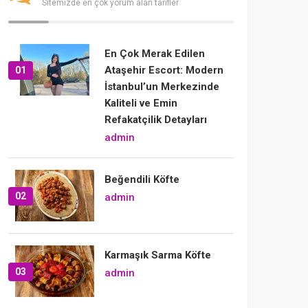
Sitemizde en çok yorum alan tarifler
En Çok Merak Edilen
Ataşehir Escort: Modern
01
İstanbul’un Merkezinde
Kaliteli ve Emin
Refakatçilik Detayları
admin
Beğendili Köfte
02
admin
Karmaşık Sarma Köfte
03
admin