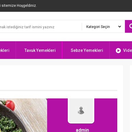
i sitemize Hoşgeldiniz.
kleri
Tavuk Yemekleri
Sebze Yemekleri
Vide
admin