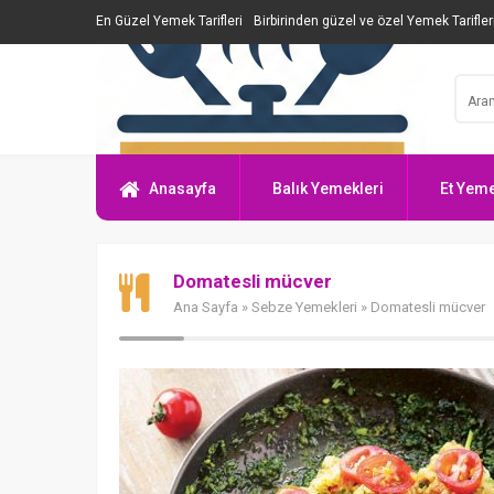
En Güzel Yemek Tarifleri
Birbirinden güzel ve özel Yemek Tarifler
Anasayfa
Balık Yemekleri
Et Yeme
Domatesli mücver
Ana Sayfa
»
Sebze Yemekleri
» Domatesli mücver