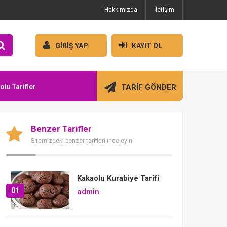
Hakkımızda
İletişim
GİRİŞ YAP
KAYIT OL
olu Tarifler
TARİF GÖNDER
Benzer Tarifler
Sitemizdeki benzer tarifleri inceleyin
Kakaolu Kurabiye Tarifi
01
admin