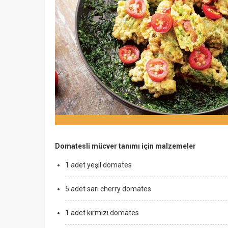
Domatesli mücver tanımı için malzemeler
1 adet yeşil domates
5 adet sarı cherry domates
1 adet kırmızı domates