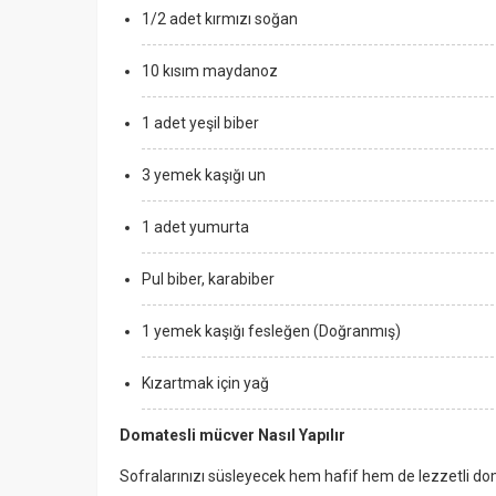
1/2 adet kırmızı soğan
10 kısım maydanoz
1 adet yeşil biber
3 yemek kaşığı un
1 adet yumurta
Pul biber, karabiber
1 yemek kaşığı fesleğen (Doğranmış)
Kızartmak için yağ
Domatesli mücver Nasıl Yapılır
Sofralarınızı süsleyecek hem hafif hem de lezzetli do