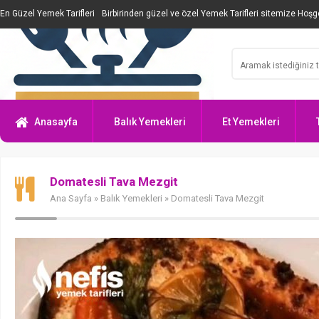
En Güzel Yemek Tarifleri
Birbirinden güzel ve özel Yemek Tarifleri sitemize Hoşge
Anasayfa
Balık Yemekleri
Et Yemekleri
Domatesli Tava Mezgit
Ana Sayfa
»
Balık Yemekleri
» Domatesli Tava Mezgit