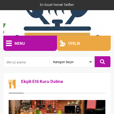
En Güzel Yemek Tarifleri
MENU
ÜYELİK
Ekşili Etli Kuru Dolma