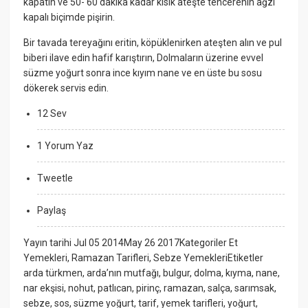
kapatın ve 50- 60 dakika kadar kısık ateşte tencerenin ağzı
kapalı biçimde pişirin.
Bir tavada tereyağını eritin, köpüklenirken ateşten alın ve pul
biberi ilave edin hafif karıştırın, Dolmaların üzerine evvel
süzme yoğurt sonra ince kıyım nane ve en üste bu sosu
dökerek servis edin.
12 Sev
1 Yorum Yaz
Tweetle
Paylaş
Yayın tarihi Jul 05 2014May 26 2017Kategoriler Et
Yemekleri, Ramazan Tarifleri, Sebze YemekleriEtiketler
arda türkmen, arda’nın mutfağı, bulgur, dolma, kıyma, nane,
nar ekşisi, nohut, patlıcan, pirinç, ramazan, salça, sarımsak,
sebze, sos, süzme yoğurt, tarif, yemek tarifleri, yoğurt,