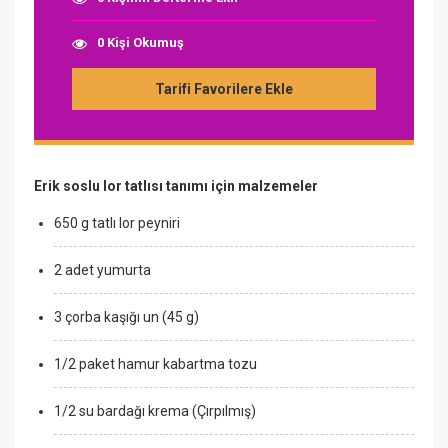
0 Kişi Okumuş
Tarifi Favorilere Ekle
Erik soslu lor tatlısı tanımı için malzemeler
650 g tatlı lor peyniri
2 adet yumurta
3 çorba kaşığı un (45 g)
1/2 paket hamur kabartma tozu
1/2 su bardağı krema (Çırpılmış)