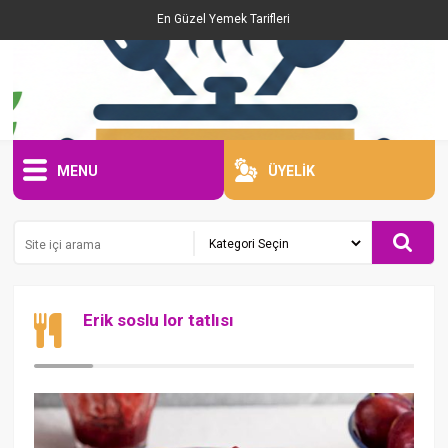
En Güzel Yemek Tarifleri
MENU
ÜYELİK
Erik soslu lor tatlısı