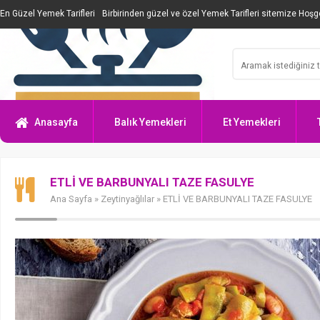
En Güzel Yemek Tarifleri
Birbirinden güzel ve özel Yemek Tarifleri sitemize Hoşge
Anasayfa
Balık Yemekleri
Et Yemekleri
ETLİ VE BARBUNYALI TAZE FASULYE
Ana Sayfa
»
Zeytinyağlılar
» ETLİ VE BARBUNYALI TAZE FASULYE