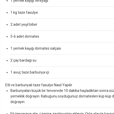
1 yemek kaşığı tereyağı
1 kg taze fasulye
2 adet yeşil biber
5-6 adet domates
1 yemek kaşığı domates salçası
2 çay bardağı su
1 avuç taze barbunya içi
Etli ve barbunyalı taze fasulye Nasıl Yapılır
Barbunyaları küçük bir tencerede 10 dakika haşladıktan sonra süz
yemeklik doğrayın. Kabuğunu soyduğunuz domatesleri küp küp d
doğrayın.
Eti tencereye alın, üzerine zeytinyağını ekleyin. Orta ateşte kayn