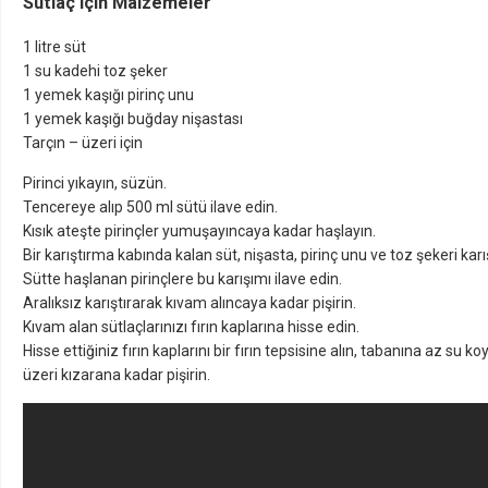
Sütlaç için Malzemeler
1 litre süt
1 su kadehi toz şeker
1 yemek kaşığı pirinç unu
1 yemek kaşığı buğday nişastası
Tarçın – üzeri için
Pirinci yıkayın, süzün.
Tencereye alıp 500 ml sütü ilave edin.
Kısık ateşte pirinçler yumuşayıncaya kadar haşlayın.
Bir karıştırma kabında kalan süt, nişasta, pirinç unu ve toz şekeri karış
Sütte haşlanan pirinçlere bu karışımı ilave edin.
Aralıksız karıştırarak kıvam alıncaya kadar pişirin.
Kıvam alan sütlaçlarınızı fırın kaplarına hisse edin.
Hisse ettiğiniz fırın kaplarını bir fırın tepsisine alın, tabanına az su 
üzeri kızarana kadar pişirin.