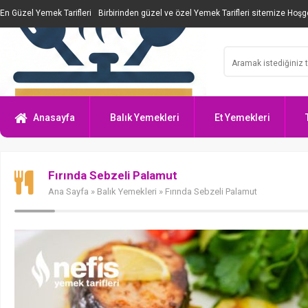
En Güzel Yemek Tarifleri
Birbirinden güzel ve özel Yemek Tarifleri sitemize Hoşge
Anasayfa
Balık Yemekleri
Et Yemekleri
Fırında Sebzeli Palamut
Ana Sayfa
»
Balık Yemekleri
» Fırında Sebzeli Palamut