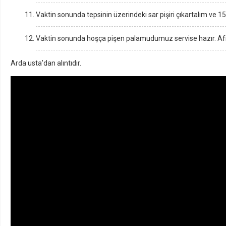
Vaktin sonunda tepsinin üzerindeki sar pişiri çıkartalım ve 15
Vaktin sonunda hoşça pişen palamudumuz servise hazır. Afi
Arda usta’dan alıntıdır.