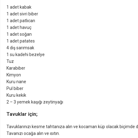
1 adet kabak
1 adet sivri biber
1 adet patlıcan
1 adet havuç
1 adet soğan
1 adet patates
4 diş sarımsak
1 su kadehi bezelye
Tuz
Karabiber
Kimyon
Kuru nane
Pul biber
Kuru kekik
2 – 3 yemek kaşığı zeytinyağı
Tavuklar için;
Tavuklarınızı kesme tahtanıza alın ve kocaman küp olacak biçimde d
Tavanızı ocağa alın ve ısıtın.