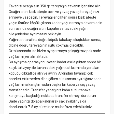
Tavanızı ocağa alın 350 gr. tereyağını tavanın içerisine alın.
Ocağın altını kısık ateşte açın ve yavaş yavaş tereyağınızı
erimeye vazgeçin. Tereyağı eridikten sonra kısık ateşte
yağın üstüne köpük çıkana kadar yağı ısıtmaya devam edin
sonrasında ocağın altını kapatın ve tavadaki yağın
bileşenlerine ayrılmasını bekleyin.
Yağın üst tarafına doğru köpük tabakayı oluştuktan sonra,
dibine doğru tereyağının sütü çökmüş olacaktır.
Orta kısmında ise bizim ayrıştırmaya çalıştığımız pak sade
yağ kısmı yer almaktadır.
Bu ayrışma operasyonu yeteri kadar asıllaştıktan sonra bir
kaşık takviyeyi ile tavanızdaki yağın üst kısmında yer alan
köpüğü dikkatlice alın ve ayırın. Ardından tavanızı çok
hareket ettirmeden dibe çöken süt kısmını ayırdığınız sade
yağ kısmına karıştırmadan başka bir kaba yavaş yavaş
transfer edin. Transfer yaptığınız kaba sütlü tabaka
karışmaya başladığı noktada transfer etmeyi durdurun.
Sade yağınızı dolaba kaldırarak saklayabilir ya da
dondurarak 7-8 ay süresince muhafaza edebilirsiniz.