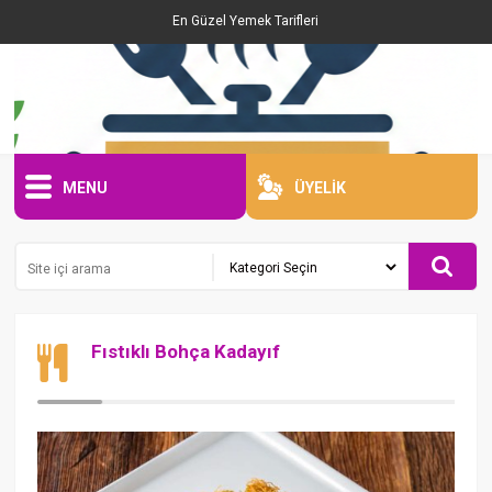
En Güzel Yemek Tarifleri
MENU
ÜYELİK
Fıstıklı Bohça Kadayıf