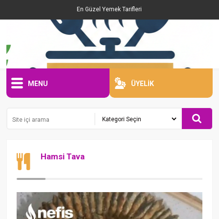
En Güzel Yemek Tarifleri
MENU
ÜYELİK
Hamsi Tava