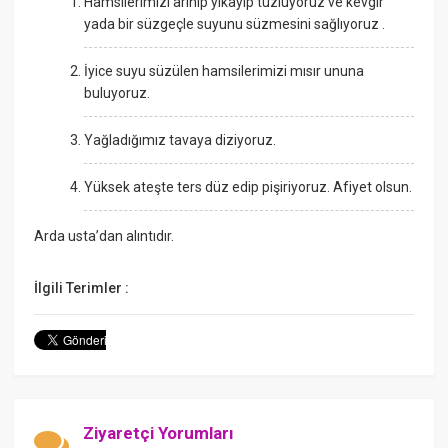
Hamsilerimizi arınıp yıkayıp tuzluyoruz ve kevgir
yada bir süzgeçle suyunu süzmesini sağlıyoruz .
İyice suyu süzülen hamsilerimizi mısır ununa
buluyoruz.
Yağladığımız tavaya diziyoruz.
Yüksek ateşte ters düz edip pişiriyoruz. Afiyet olsun.
Arda usta’dan alıntıdır.
İlgili Terimler :
Ziyaretçi Yorumları