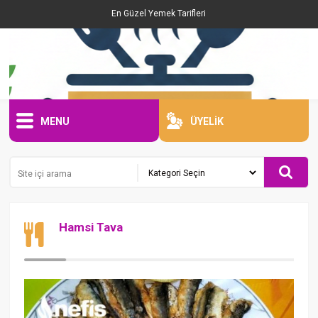
En Güzel Yemek Tarifleri
MENU
ÜYELİK
Hamsi Tava