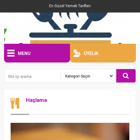
En Güzel Yemek Tarifleri
MENU
ÜYELİK
Haşlama