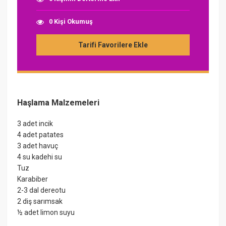
0 Kişi Okumuş
Tarifi Favorilere Ekle
Haşlama Malzemeleri
3 adet incik
4 adet patates
3 adet havuç
4 su kadehi su
Tuz
Karabiber
2-3 dal dereotu
2 diş sarımsak
½ adet limon suyu