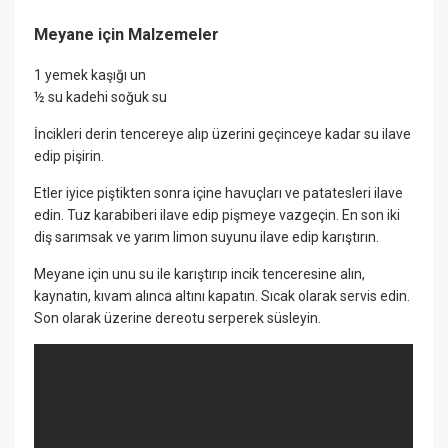
Meyane için Malzemeler
1 yemek kaşığı un
½ su kadehi soğuk su
İncikleri derin tencereye alıp üzerini geçinceye kadar su ilave
edip pişirin.
Etler iyice piştikten sonra içine havuçları ve patatesleri ilave
edin. Tuz karabiberi ilave edip pişmeye vazgeçin. En son iki
diş sarımsak ve yarım limon suyunu ilave edip karıştırın.
Meyane için unu su ile karıştırıp incik tenceresine alın,
kaynatın, kıvam alınca altını kapatın. Sıcak olarak servis edin.
Son olarak üzerine dereotu serperek süsleyin.