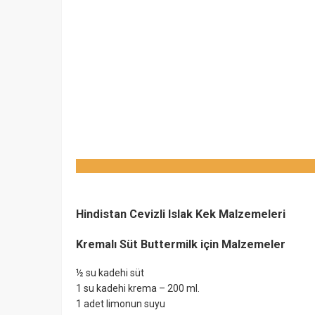
Hindistan Cevizli Islak Kek Malzemeleri
Kremalı Süt Buttermilk için Malzemeler
½ su kadehi süt
1 su kadehi krema – 200 ml.
1 adet limonun suyu