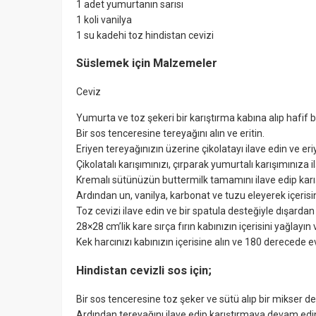
1 adet yumurtanın sarısı
1 koli vanilya
1 su kadehi toz hindistan cevizi
Süslemek için Malzemeler
Ceviz
Yumurta ve toz şekeri bir karıştırma kabına alıp hafif 
Bir sos tenceresine tereyağını alın ve eritin.
Eriyen tereyağınızın üzerine çikolatayı ilave edin ve eri
Çikolatalı karışımınızı, çırparak yumurtalı karışımınıza i
Kremalı sütünüzün buttermilk tamamını ilave edip kar
Ardından un, vanilya, karbonat ve tuzu eleyerek içerisin
Toz cevizi ilave edin ve bir spatula desteğiyle dışardan 
28×28 cm’lik kare sırça fırın kabınızın içerisini yağlayın v
Kek harcınızı kabınızın içerisine alın ve 180 derecede evv
Hindistan cevizli sos için;
Bir sos tenceresine toz şeker ve sütü alıp bir mikser des
Ardından tereyağını ilave edip karıştırmaya devam edin