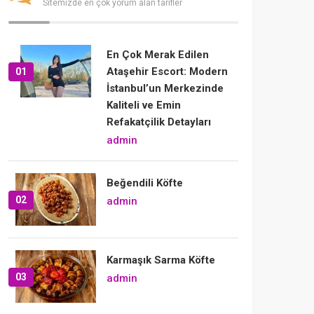
Sitemizde en çok yorum alan tarifler
En Çok Merak Edilen
Ataşehir Escort: Modern
01
İstanbul’un Merkezinde
Kaliteli ve Emin
Refakatçilik Detayları
admin
Beğendili Köfte
02
admin
Karmaşık Sarma Köfte
03
admin