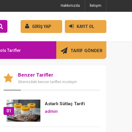
Hakkımızda
İletişim
GİRİŞ YAP
KAYIT OL
olu Tarifler
TARİF GÖNDER
Benzer Tarifler
Sitemizdeki benzer tarifleri inceleyin
Astarlı Sütlaç Tarifi
01
admin