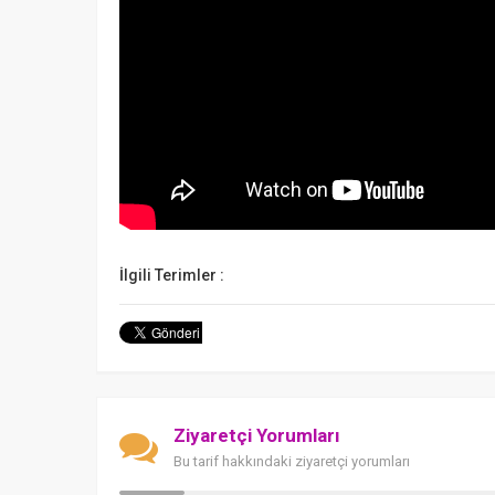
İlgili Terimler :
Ziyaretçi Yorumları
Bu tarif hakkındaki ziyaretçi yorumları