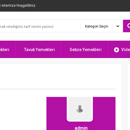
i sitemize Hoşgeldiniz.
kleri
Tavuk Yemekleri
Sebze Yemekleri
Vide
admin