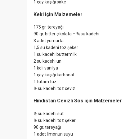
1 çay kaşığı sirke
Keki için Malzemeler
175 gr. tereyağı
90 gr. bitter çikolata – ¾ su kadehi
3 adet yumurta
1,5 su kadehi toz şeker
1 su kadehi buttermilk
2 su kadehi un
1 koli vanilya
1 çay kaşığı karbonat
1 tutam tuz
½ su kadehi toz ceviz
Hindistan Cevizli Sos için Malzemeler
½ su kadehi süt
½ su kadehi toz şeker
90 gr. tereyağı
1 adet limonun suyu