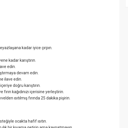
beyazlaşana kadar iyice çırpın.
yene kadar karıştırın.
lave edin.
ıştırmaya devam edin.
e ilave edin.
içeriye doğru karıştırın.
e fırın kağıdınızı içerisine yerleştirin.
elden ısıtılmış fırında 25 dakika pişirin.
teğiyle ocakta hafif ısıtın.
 ılık bir kıvama getirin ama kaynatmayın.