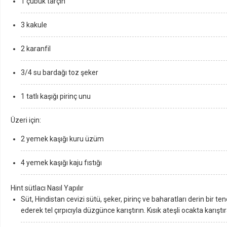
1 çubuk tarçın
3 kakule
2 karanfil
3/4 su bardağı toz şeker
1 tatlı kaşığı pirinç unu
Üzeri için:
2 yemek kaşığı kuru üzüm
4 yemek kaşığı kaju fıstığı
Hint sütlacı Nasıl Yapılır
Süt, Hindistan cevizi sütü, şeker, pirinç ve baharatları derin bir te
ederek tel çırpıcıyla düzgünce karıştırın. Kısık ateşli ocakta karışt