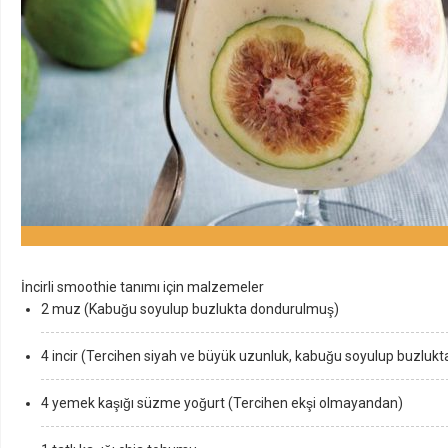
İncirli smoothie tanımı için malzemeler
2 muz (Kabuğu soyulup buzlukta dondurulmuş)
4 incir (Tercihen siyah ve büyük uzunluk, kabuğu soyulup buzluk
4 yemek kaşığı süzme yoğurt (Tercihen ekşi olmayandan)