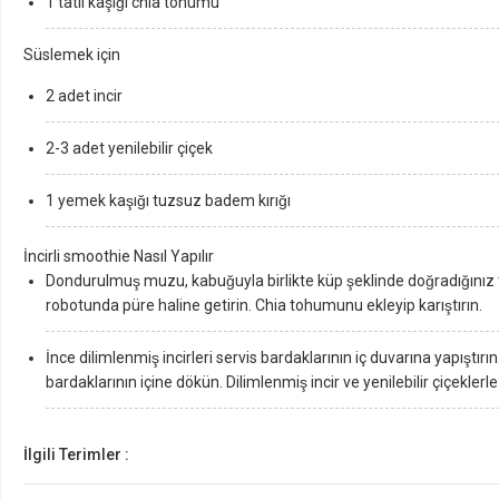
1 tatlı kaşığı chia tohumu
Süslemek için
2 adet incir
2-3 adet yenilebilir çiçek
1 yemek kaşığı tuzsuz badem kırığı
İncirli smoothie Nasıl Yapılır
Dondurulmuş muzu, kabuğuyla birlikte küp şeklinde doğradığını
robotunda püre haline getirin. Chia tohumunu ekleyip karıştırın.
İnce dilimlenmiş incirleri servis bardaklarının iç duvarına yapıştırın
bardaklarının içine dökün. Dilimlenmiş incir ve yenilebilir çiçekle
İlgili Terimler :