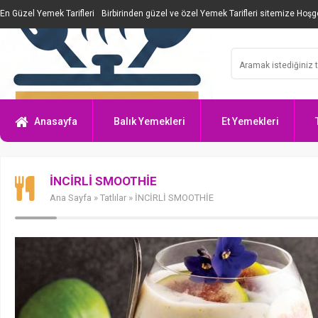
En Güzel Yemek Tarifleri
Birbirinden güzel ve özel Yemek Tarifleri sitemize Hoşge
Anasayfa
Balık Yemekleri
Et Yemekleri
İNCİRLİ SMOOTHİE
Ana Sayfa
»
Tatlılar
» İNCİRLİ SMOOTHİE