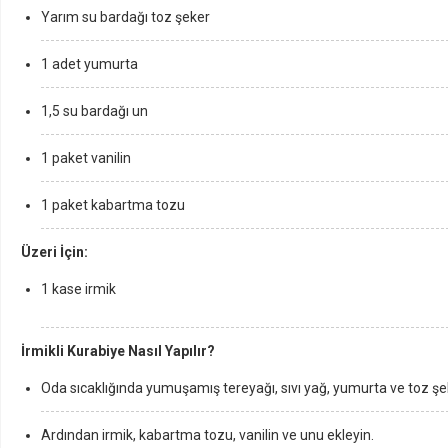
Yarım su bardağı toz şeker
1 adet yumurta
1,5 su bardağı un
1 paket vanilin
1 paket kabartma tozu
Üzeri İçin:
1 kase irmik
İrmikli Kurabiye Nasıl Yapılır?
Oda sıcaklığında yumuşamış tereyağı, sıvı yağ, yumurta ve toz şeke
Ardından irmik, kabartma tozu, vanilin ve unu ekleyin.