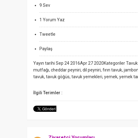
9 Sev
1 Yorum Yaz
Tweetle
Paylaş
Yayın tarihi Sep 24 2016Apr 27 2020Kategoriler Tavuk 
mutfağı, cheddar peyniri, dil peyniri, fırın tavuk, jambon
tavuk, tavuk göğüs, tavuk yemekleri, yemek, yemek tari
İlgili Terimler :
Ziyaretçi Yorumları