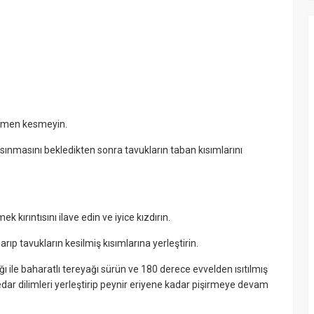
mamen kesmeyin.
p ısınmasını bekledikten sonra tavukların taban kısımlarını
k kırıntısını ilave edin ve iyice kızdırın.
arıp tavukların kesilmiş kısımlarına yerleştirin.
ğı ile baharatlı tereyağı sürün ve 180 derece evvelden ısıtılmış
çedar dilimleri yerleştirip peynir eriyene kadar pişirmeye devam