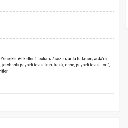
YemekleriEtiketler 1. bölüm, 7.sezon, arda türkmen, arda’nın
, jambonlu peynirli tavuk, kuru kekik, nane, peynirli tavuk, tarif,
fleri