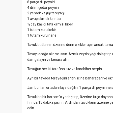
8 parça dil peyniri
4 dilim çedar peyniri
2 yemek kaşığı tereyağı
1 avuç ekmek kırıntısı
½ çay kaşığı tatlı kırmızı biber
1 tutam kuru kekik
1 tutam kuru nane
Tavuk butlarının üzerine derin çizikler açın ancak ta
Tavayı ocağa alın ve ısıtın. Azıcık zeytin yağı dolaştırı
damgalayın ve kenara alın.
Tavuğun her iki tarafına tuz ve karabiber serpin.
Ayrı bir tavada tereyağını eritin, içine baharatları ve ekme
Jambonları ortadan ikiye dağılın, 1 parça dil peynirine s
Tavukları bir borcam’a yerleştirip, üzerine fırça dayana
fırında 15 dakika pişirin. Ardından tavukların üzerine 
edin.