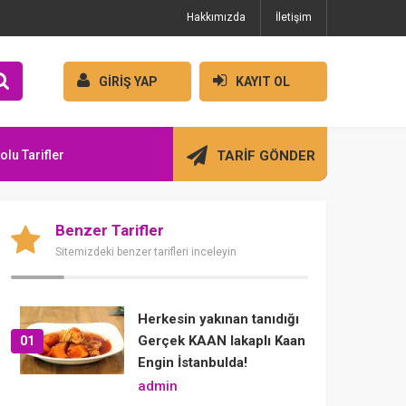
Hakkımızda
İletişim
GİRİŞ YAP
KAYIT OL
olu Tarifler
TARİF GÖNDER
Benzer Tarifler
Sitemizdeki benzer tarifleri inceleyin
Herkesin yakınan tanıdığı
Gerçek KAAN lakaplı Kaan
01
Engin İstanbulda!
admin