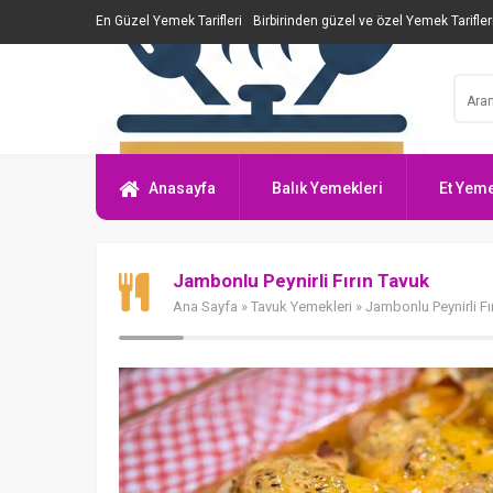
En Güzel Yemek Tarifleri
Birbirinden güzel ve özel Yemek Tarifler
Anasayfa
Balık Yemekleri
Et Yeme
Jambonlu Peynirli Fırın Tavuk
Ana Sayfa
»
Tavuk Yemekleri
» Jambonlu Peynirli Fı