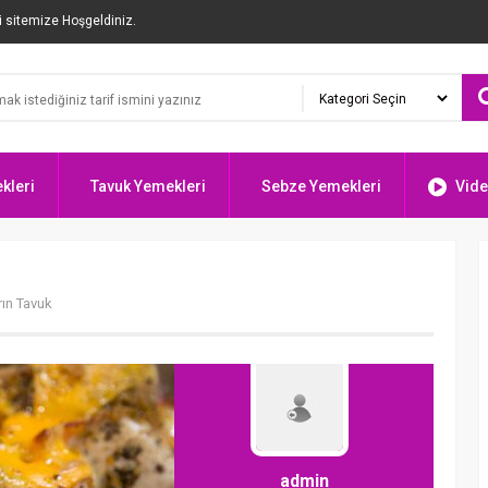
i sitemize Hoşgeldiniz.
kleri
Tavuk Yemekleri
Sebze Yemekleri
Vide
rın Tavuk
admin