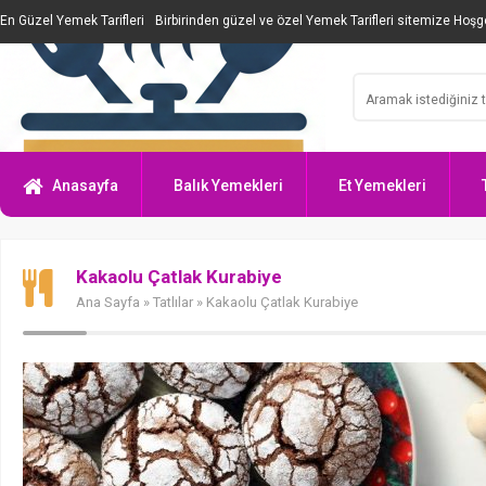
En Güzel Yemek Tarifleri
Birbirinden güzel ve özel Yemek Tarifleri sitemize Hoşge
Anasayfa
Balık Yemekleri
Et Yemekleri
Kakaolu Çatlak Kurabiye
Ana Sayfa
»
Tatlılar
» Kakaolu Çatlak Kurabiye