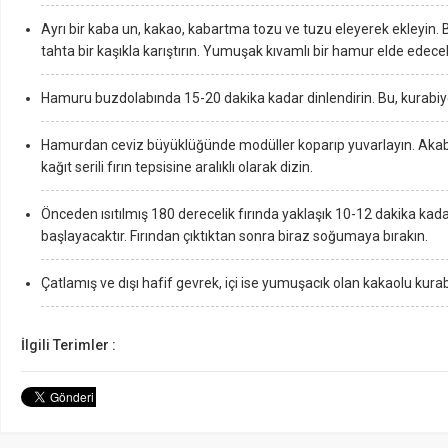
Ayrı bir kaba un, kakao, kabartma tozu ve tuzu eleyerek ekleyin. B
tahta bir kaşıkla karıştırın. Yumuşak kıvamlı bir hamur elde edece
Hamuru buzdolabında 15-20 dakika kadar dinlendirin. Bu, kurabiye
Hamurdan ceviz büyüklüğünde modüller koparıp yuvarlayın. Akabi
kağıt serili fırın tepsisine aralıklı olarak dizin.
Önceden ısıtılmış 180 derecelik fırında yaklaşık 10-12 dakika kada
başlayacaktır. Fırından çıktıktan sonra biraz soğumaya bırakın.
Çatlamış ve dışı hafif gevrek, içi ise yumuşacık olan kakaolu kurabi
İlgili Terimler :