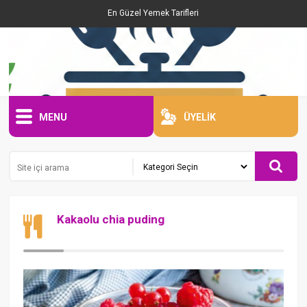
En Güzel Yemek Tarifleri
MENU
ÜYELİK
Kakaolu chia puding