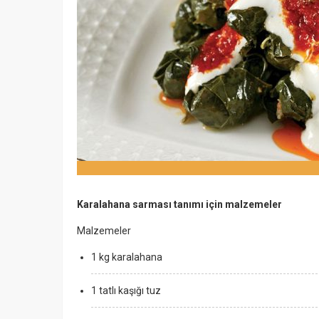
Karalahana sarması tanımı için malzemeler
Malzemeler
1 kg karalahana
1 tatlı kaşığı tuz