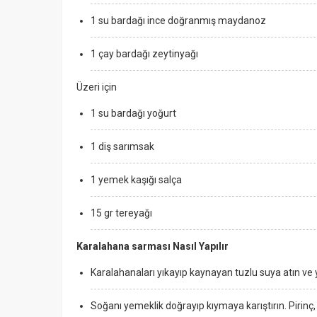
1 su bardağı ince doğranmış maydanoz
1 çay bardağı zeytinyağı
Üzeri için
1 su bardağı yoğurt
1 diş sarımsak
1 yemek kaşığı salça
15 gr tereyağı
Karalahana sarması Nasıl Yapılır
Karalahanaları yıkayıp kaynayan tuzlu suya atın v
Soğanı yemeklik doğrayıp kıymaya karıştırın. Pirinç,