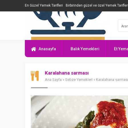
En Güzel Yemek Tarifleri
Birbirinden güzel ve özel Yemek Tarifler
Anasayfa
Balık Yemekleri
Et Yeme
Karalahana sarması
Ana Sayfa
»
Sebze Yemekleri
» Karalahana sarmas