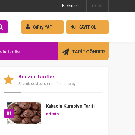
Hakkımızda
İletişim
GİRİŞ YAP
KAYIT OL
olu Tarifler
TARİF GÖNDER
Benzer Tarifler
Sitemizdeki benzer tarifleri inceleyin
Kakaolu Kurabiye Tarifi
01
admin