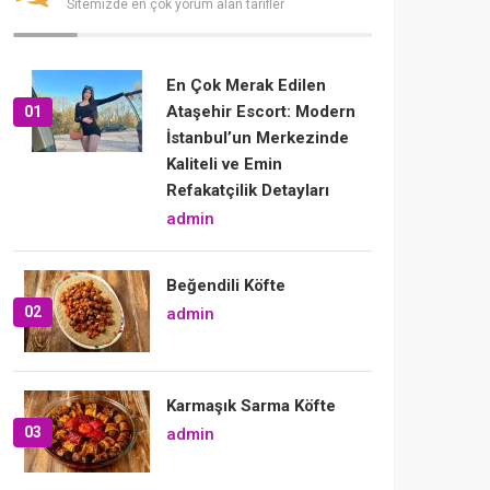
Sitemizde en çok yorum alan tarifler
En Çok Merak Edilen
Ataşehir Escort: Modern
01
İstanbul’un Merkezinde
Kaliteli ve Emin
Refakatçilik Detayları
admin
Beğendili Köfte
02
admin
Karmaşık Sarma Köfte
03
admin