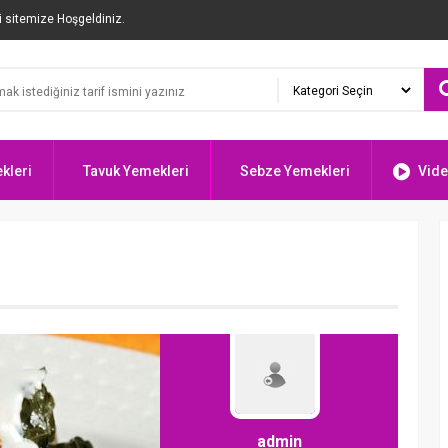
i sitemize Hoşgeldiniz.
kleri
Tavuk Yemekleri
Sebze Yemekleri
Vide
ı
admin