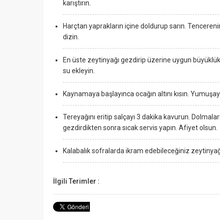
karıştırın.
Harçtan yaprakların içine doldurup sarın. Tencereni
dizin.
En üste zeytinyağı gezdirip üzerine uygun büyüklük
su ekleyin.
Kaynamaya başlayınca ocağın altını kısın. Yumuşayı
Tereyağını eritip salçayı 3 dakika kavurun. Dolmaları
gezdirdikten sonra sıcak servis yapın. Afiyet olsun.
Kalabalık sofralarda ikram edebileceğiniz zeytiny
İlgili Terimler :