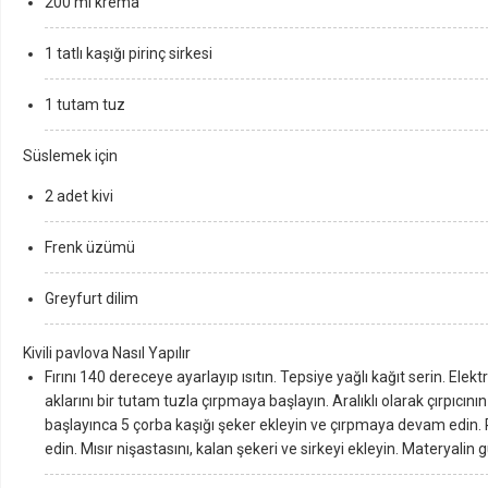
200 ml krema
1 tatlı kaşığı pirinç sirkesi
1 tutam tuz
Süslemek için
2 adet kivi
Frenk üzümü
Greyfurt dilim
Kivili pavlova Nasıl Yapılır
Fırını 140 dereceye ayarlayıp ısıtın. Tepsiye yağlı kağıt serin. Elekt
aklarını bir tutam tuzla çırpmaya başlayın. Aralıklı olarak çırpıcını
başlayınca 5 çorba kaşığı şeker ekleyin ve çırpmaya devam edin.
edin. Mısır nişastasını, kalan şekeri ve sirkeyi ekleyin. Materyalin