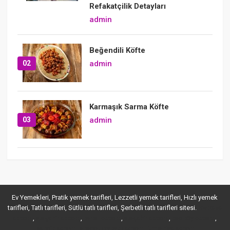
Refakatçilik Detayları
admin
Beğendili Köfte
02
admin
Karmaşık Sarma Köfte
03
admin
Ev Yemekleri, Pratik yemek tarifleri, Lezzetli yemek tarifleri, Hızlı yemek
tarifleri, Tatlı tarifleri, Sütlü tatlı tarifleri, Şerbetli tatlı tarifleri sitesi.
maltepe
,
,
,
,
,
escort
ataşehir escort
kartal escort
ataşehir escort
kadıköy escort
,
,
pendik escort
anadolu yakası escort
ümraniye escort