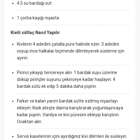
4.5 su bardağı süt
1 çorba kaşığı nişasta
Kivili sütlaç Nasıl Yapılır
Kivilerin 4 adedini çatalla püre halinde ezin. 3 adedini
soyup ince halkalar biçiminde dilimleyerek süsleme için
ayırın.
Pirinci yıkayıp tencereye alın. 1 bardak suyu üzerine
döküp pirinçler suyunu çekinceye kadar haşlayın. 4
bardak sütü ek edip 5 dakika daha pişirin.
Fieker ve kalan yarım bardak sütte ezilmiş nişastayı
ekleyin. Kısık ateşte daima karıştırarak yoğunlaşıncaya
kadar pişirin. Vanilya ve kivi püresini ekleyip karıştırın.
Ocaktan alın.
Servis kaselerinin içini ayırdığınız kivi dilimleri ile süsleyin.