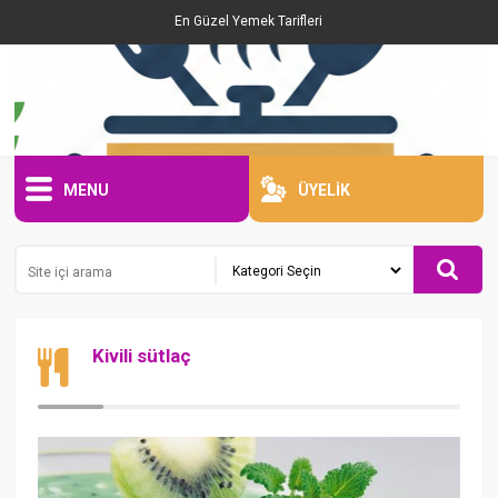
En Güzel Yemek Tarifleri
MENU
ÜYELİK
Kivili sütlaç