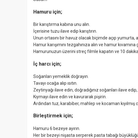
Hamuru için;
Bir karıştırma kabına unu alın.
İçerisine tuzu ilave edip karıştırın.
Unun ortasını bir havuz olacak biçimde açıp yumurta, ayç
Hamur karışımını tezgahınıza alın ve hamur kıvamına 
Hamurunuzun üzerini streç filmle kapatın ve 10 dakika 
İç harcı için;
Soğanları yemeklik doğrayın.
Tavayı ocağa alıp ısıtın.
Zeytinyağı ilave edin, doğradığınız soğanları ilave edip
Kıymayı ilave edin ve kavurarak pişirin.
Ardından tuz, karabiber, mahlep ve kocaman kıyılmış cev
Birleştirmek için;
Hamuru 6 bezeye ayırın.
Her bir bezeyi nişasta serperek pasta tabağı büyüklüğü