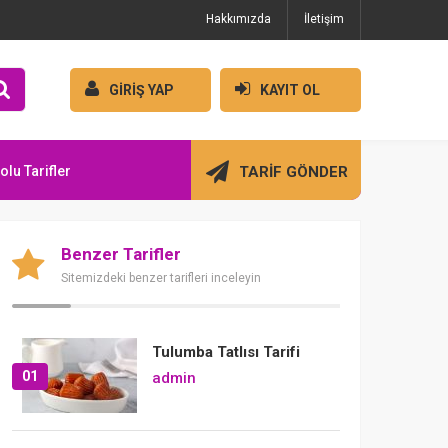
Hakkımızda
İletişim
GİRİŞ YAP
KAYIT OL
olu Tarifler
TARİF GÖNDER
Benzer Tarifler
Sitemizdeki benzer tarifleri inceleyin
Tulumba Tatlısı Tarifi
01
admin