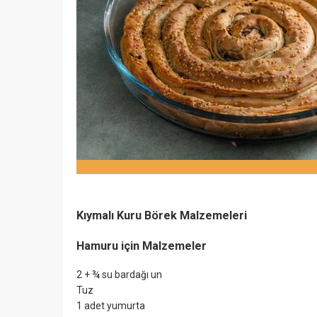
Kıymalı Kuru Börek Malzemeleri
Hamuru için Malzemeler
2 + ¾ su bardağı un
Tuz
1 adet yumurta