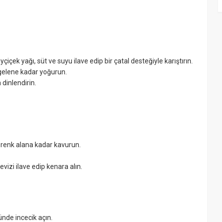
içek yağı, süt ve suyu ilave edip bir çatal desteğiyle karıştırın.
gelene kadar yoğurun.
dinlendirin.
, renk alana kadar kavurun.
izi ilave edip kenara alın.
nde incecik açın.