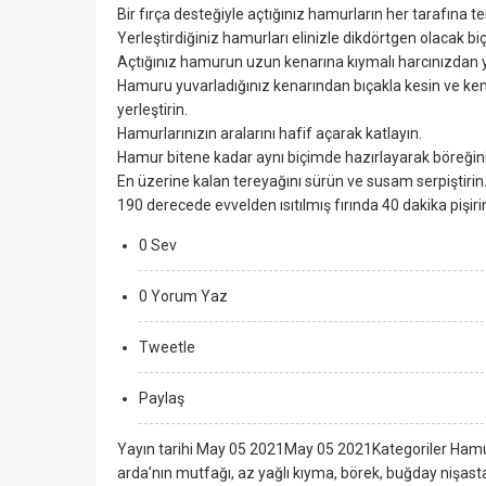
Bir fırça desteğiyle açtığınız hamurların her tarafına te
Yerleştirdiğiniz hamurları elinizle dikdörtgen olacak bi
Açtığınız hamurun uzun kenarına kıymalı harcınızdan y
Hamuru yuvarladığınız kenarından bıçakla kesin ve kend
yerleştirin.
Hamurlarınızın aralarını hafif açarak katlayın.
Hamur bitene kadar aynı biçimde hazırlayarak böreğinizi
En üzerine kalan tereyağını sürün ve susam serpiştirin
190 derecede evvelden ısıtılmış fırında 40 dakika pişiri
0 Sev
0 Yorum Yaz
Tweetle
Paylaş
Yayın tarihi May 05 2021May 05 2021Kategoriler Hamur
arda’nın mutfağı, az yağlı kıyma, börek, buğday nişast