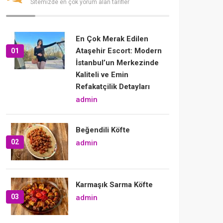
Sitemizde en çok yorum alan tarifler
En Çok Merak Edilen
Ataşehir Escort: Modern
01
İstanbul’un Merkezinde
Kaliteli ve Emin
Refakatçilik Detayları
admin
Beğendili Köfte
02
admin
Karmaşık Sarma Köfte
03
admin