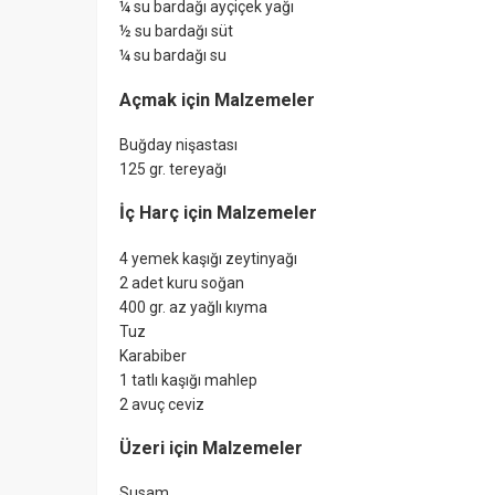
¼ su bardağı ayçiçek yağı
½ su bardağı süt
¼ su bardağı su
Açmak için Malzemeler
Buğday nişastası
125 gr. tereyağı
İç Harç için Malzemeler
4 yemek kaşığı zeytinyağı
2 adet kuru soğan
400 gr. az yağlı kıyma
Tuz
Karabiber
1 tatlı kaşığı mahlep
2 avuç ceviz
Üzeri için Malzemeler
Susam