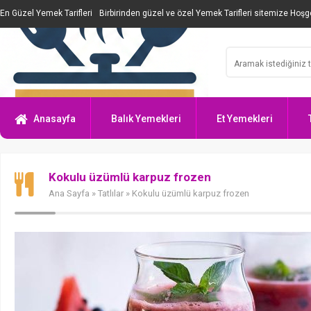
En Güzel Yemek Tarifleri
Birbirinden güzel ve özel Yemek Tarifleri sitemize Hoşge
Anasayfa
Balık Yemekleri
Et Yemekleri
Kokulu üzümlü karpuz frozen
Ana Sayfa
»
Tatlılar
» Kokulu üzümlü karpuz frozen