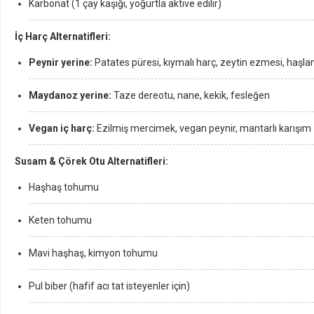
Karbonat (1 çay kaşığı, yoğurtla aktive edilir)
İç Harç Alternatifleri:
Peynir yerine:
Patates püresi, kıymalı harç, zeytin ezmesi, haşl
Maydanoz yerine:
Taze dereotu, nane, kekik, fesleğen
Vegan iç harç:
Ezilmiş mercimek, vegan peynir, mantarlı karışım
Susam & Çörek Otu Alternatifleri:
Haşhaş tohumu
Keten tohumu
Mavi haşhaş, kimyon tohumu
Pul biber (hafif acı tat isteyenler için)