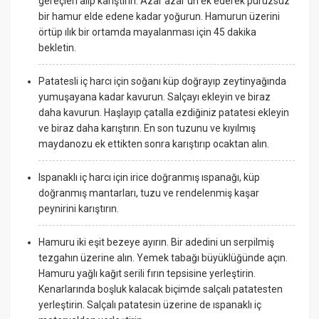
gereçleri alıp karıştırın. Azar azar un ek ederek pürüzsüz
bir hamur elde edene kadar yoğurun. Hamurun üzerini
örtüp ılık bir ortamda mayalanması için 45 dakika
bekletin.
Patatesli iç harcı için soğanı küp doğrayıp zeytinyağında
yumuşayana kadar kavurun. Salçayı ekleyin ve biraz
daha kavurun. Haşlayıp çatalla ezdiğiniz patatesi ekleyin
ve biraz daha karıştırın. En son tuzunu ve kıyılmış
maydanozu ek ettikten sonra karıştırıp ocaktan alın.
Ispanaklı iç harcı için irice doğranmış ıspanağı, küp
doğranmış mantarları, tuzu ve rendelenmiş kaşar
peynirini karıştırın.
Hamuru iki eşit bezeye ayırın. Bir adedini un serpilmiş
tezgahın üzerine alın. Yemek tabağı büyüklüğünde açın.
Hamuru yağlı kağıt serili fırın tepsisine yerleştirin.
Kenarlarında boşluk kalacak biçimde salçalı patatesten
yerleştirin. Salçalı patatesin üzerine de ıspanaklı iç