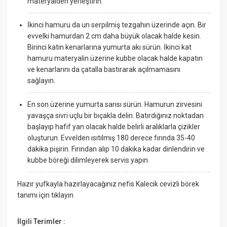
materyalden yerleştirin.
İkinci hamuru da un serpilmiş tezgahın üzerinde açın. Bir
evvelki hamurdan 2 cm daha büyük olacak halde kesin.
Birinci katın kenarlarına yumurta akı sürün. İkinci kat
hamuru materyalin üzerine kubbe olacak halde kapatın
ve kenarlarını da çatalla bastırarak açılmamasını
sağlayın.
En son üzerine yumurta sarısı sürün. Hamurun zirvesini
yavaşça sivri uçlu bir bıçakla delin. Batırdığınız noktadan
başlayıp hafif yan olacak halde belirli aralıklarla çizikler
oluşturun. Evvelden ısıtılmış 180 derece fırında 35-40
dakika pişirin. Fırından alıp 10 dakika kadar dinlendirin ve
kubbe böreği dilimleyerek servis yapın.
Hazır yufkayla hazırlayacağınız nefis Kalecik cevizli börek
tanımı için tıklayın
İlgili Terimler :