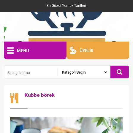
En Güzel Yemek Tarifleri
MENU
ÜYELİK
Kubbe börek