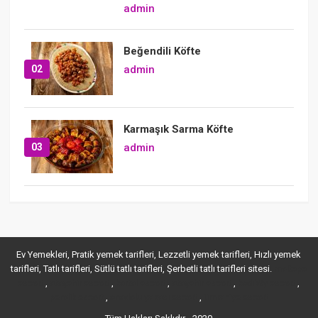
admin
Beğendili Köfte
02
admin
Karmaşık Sarma Köfte
03
admin
Ev Yemekleri, Pratik yemek tarifleri, Lezzetli yemek tarifleri, Hızlı yemek
tarifleri, Tatlı tarifleri, Sütlü tatlı tarifleri, Şerbetli tatlı tarifleri sitesi.
maltepe
,
,
,
,
,
escort
ataşehir escort
kartal escort
ataşehir escort
kadıköy escort
,
,
pendik escort
anadolu yakası escort
ümraniye escort