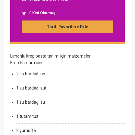
0 Kişi Okumuş
Tarifi Favorilere Ekle
Limonlu krep pasta tanımı için malzemeler
Krep hamuru için
2 su bardağı un
1 su bardağı süt
1 su bardağı su
1 tutam tuz
2 yumurta