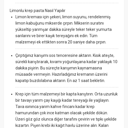
Limonlu krep pasta Nasıl Yapılır
Limon kreması için şekeri, limon suyunu, rendelenmiş
limon kabuğunu mikserde çırpın. Mikserin suratını
yükseltip yarımşar dakika süreyle teker teker yumurta
sarılarını ve birer kaşık tereyağını ek edin. Tüm
malzemeyi ek ettikten sonra 20 saniye daha çırpın.
Çırptığınız karışımı sos tenceresine aktarın. Kısık ateşte,
sürekli karıştırarak, kıvamı yoğunlaşana kadar yaklaşık 10
dakika pişirin. Bu süreçte karışımın kaynamasına
müsaade vermeyin. Hazırladığınız kremanın üzerini
kapatıp buzdolabına aktarın. En az 1 saat bekletin.
Krep için tüm malzemeyi bir kapta karıştırın. Orta uzunluk
bir tavayı yarım çay kaşığı kadar tereyağı ile yağlayın.
Tava ısınınca yarım kahve fincanı kadar krep
hamurundan çok ince katman olacak şekilde dökün.
Üzeri göz göz olunca diğer tarafını çevirin ve tıpkı şekilde
kızartın. Pişen krebi iki kağıt havlu üzerine alın. Kalan