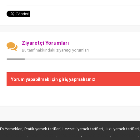
Ziyaretçi Yorumları
Bu tarif hakkındaki ziyaretçi yorumları
Yorum yapabilmek için giriş yapmalısınız
Ev Yemekleri, Pratik yemek tarifleri, Lezzetli yemek tarifleri, Hızlı yemek tarifleri, Tatlı
,
,
,
,
maltepe escort
ataşehir escort
kartal escort
ataşehir escort
kadıköy escort