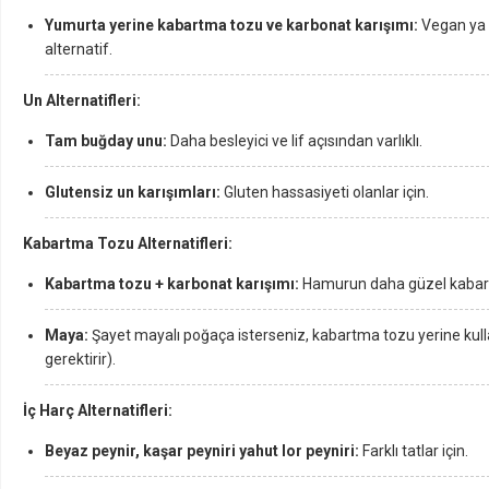
Yumurta yerine kabartma tozu ve karbonat karışımı:
Vegan ya 
alternatif.
Un Alternatifleri:
Tam buğday unu:
Daha besleyici ve lif açısından varlıklı.
Glutensiz un karışımları:
Gluten hassasiyeti olanlar için.
Kabartma Tozu Alternatifleri:
Kabartma tozu + karbonat karışımı:
Hamurun daha güzel kabarm
Maya:
Şayet mayalı poğaça isterseniz, kabartma tozu yerine ku
gerektirir).
İç Harç Alternatifleri:
Beyaz peynir, kaşar peyniri yahut lor peyniri:
Farklı tatlar için.