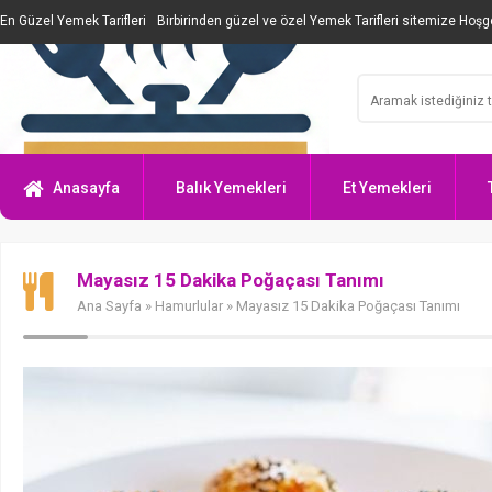
En Güzel Yemek Tarifleri
Birbirinden güzel ve özel Yemek Tarifleri sitemize Hoşge
Anasayfa
Balık Yemekleri
Et Yemekleri
Mayasız 15 Dakika Poğaçası Tanımı
Ana Sayfa
»
Hamurlular
» Mayasız 15 Dakika Poğaçası Tanımı