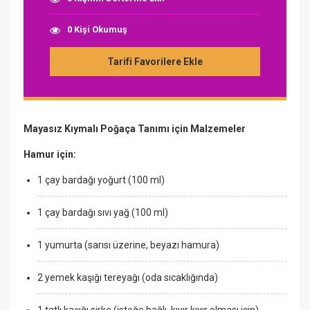
0 Kişi Okumuş
Tarifi Favorilere Ekle
Mayasız Kıymalı Poğaça Tanımı için Malzemeler
Hamur için:
1 çay bardağı yoğurt (100 ml)
1 çay bardağı sıvı yağ (100 ml)
1 yumurta (sarısı üzerine, beyazı hamura)
2 yemek kaşığı tereyağı (oda sıcaklığında)
1 tatlı kaşığı sirke (isteğe bağlı, kıyır kıyır olması için)