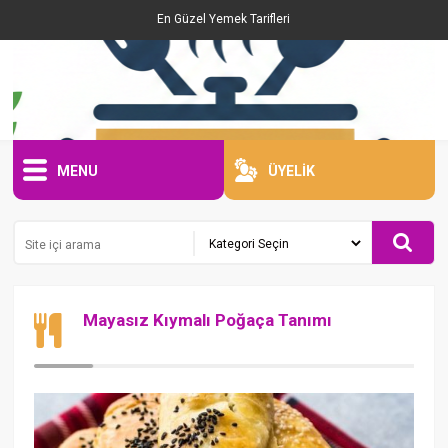
En Güzel Yemek Tarifleri
MENU
ÜYELİK
Mayasız Kıymalı Poğaça Tanımı