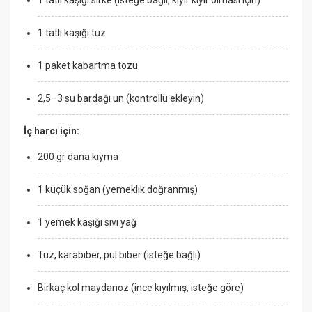
1 tatlı kaşığı tuz
1 paket kabartma tozu
2,5–3 su bardağı un (kontrollü ekleyin)
İç harcı için:
200 gr dana kıyma
1 küçük soğan (yemeklik doğranmış)
1 yemek kaşığı sıvı yağ
Tuz, karabiber, pul biber (isteğe bağlı)
Birkaç kol maydanoz (ince kıyılmış, isteğe göre)