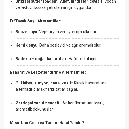
Bitkisel sütler (badem, yulaf, hindistan cevizi):
Vegan
ve laktoz hassasiyeti olanlar için uygundur.
Et/Tavuk Suyu Alternatifler:
Sebze suyu:
Vejetaryen versiyon için ülküdür.
Kemik suyu:
Daha besleyici ve ağır aromalı olur.
Sade su + doğal baharatlar:
Hafif bir tat için.
Baharat ve Lezzetlendirme Alternatifler:
Pul biber, kimyon, nane, kekik:
Klasik baharatlara
alternatif olarak farklı tatlar sağlar.
Zerdeçal yahut zencefil:
Antienflamatuar tesirli,
aromatik dokunuşlar.
Mısır Unu Çorbası Tanımı Nasıl Yapılır?