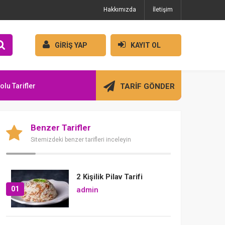
Hakkımızda
İletişim
GİRİŞ YAP
KAYIT OL
olu Tarifler
TARİF GÖNDER
Benzer Tarifler
Sitemizdeki benzer tarifleri inceleyin
2 Kişilik Pilav Tarifi
01
admin