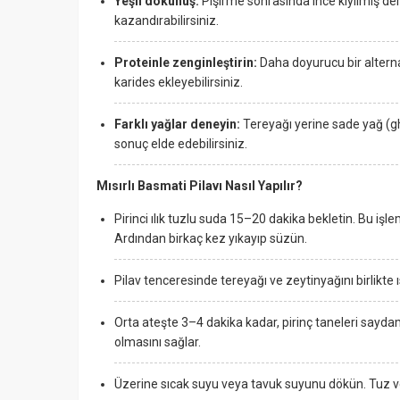
Yeşil dokunuş:
Pişirme sonrasında ince kıyılmış d
kazandırabilirsiniz.
Proteinle zenginleştirin:
Daha doyurucu bir alterna
karides ekleyebilirsiniz.
Farklı yağlar deneyin:
Tereyağı yerine sade yağ (gh
sonuç elde edebilirsiniz.
Mısırlı Basmati Pilavı Nasıl Yapılır?
Pirinci ılık tuzlu suda 15–20 dakika bekletin. Bu işl
Ardından birkaç kez yıkayıp süzün.
Pilav tenceresinde tereyağı ve zeytinyağını birlikte
Orta ateşte 3–4 dakika kadar, pirinç taneleri sayd
olmasını sağlar.
Üzerine sıcak suyu veya tavuk suyunu dökün. Tuz ve 