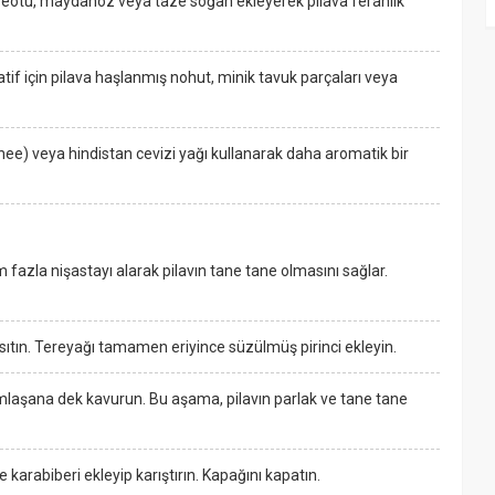
ereotu, maydanoz veya taze soğan ekleyerek pilava ferahlık
tif için pilava haşlanmış nohut, minik tavuk parçaları veya
ee) veya hindistan cevizi yağı kullanarak daha aromatik bir
em fazla nişastayı alarak pilavın tane tane olmasını sağlar.
 ısıtın. Tereyağı tamamen eriyince süzülmüş pirinci ekleyin.
amlaşana dek kavurun. Bu aşama, pilavın parlak ve tane tane
karabiberi ekleyip karıştırın. Kapağını kapatın.