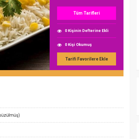
Tüm Tarifleri
0 Kişinin Defterine Ekli
0 Kişi Okumuş
Tarifi Favorilere Ekle
 süzülmüş)