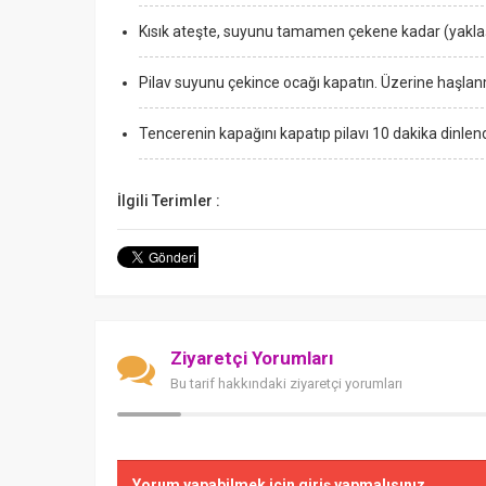
Kısık ateşte, suyunu tamamen çekene kadar (yaklaşı
Pilav suyunu çekince ocağı kapatın. Üzerine haşlanmı
Tencerenin kapağını kapatıp pilavı 10 dakika dinlend
İlgili Terimler :
Ziyaretçi Yorumları
Bu tarif hakkındaki ziyaretçi yorumları
Yorum yapabilmek için giriş yapmalısınız