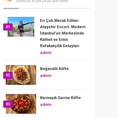
Sitemizde en çok yorum alan tarifler
En Çok Merak Edilen
Ataşehir Escort: Modern
01
İstanbul’un Merkezinde
Kaliteli ve Emin
Refakatçilik Detayları
admin
Beğendili Köfte
02
admin
Karmaşık Sarma Köfte
03
admin