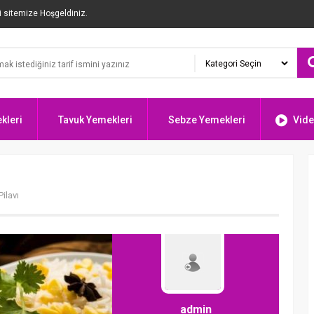
i sitemize Hoşgeldiniz.
kleri
Tavuk Yemekleri
Sebze Yemekleri
Vide
Pilavı
admin