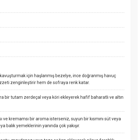
me kavuşturmak için haşlanmış bezelye, ince doğranmış havuç
ezzeti zenginleştirir hem de sofraya renk katar.
ra bir tutam zerdeçal veya köri ekleyerek hafif baharatlı ve altın
sı ve kremamsı bir aroma isterseniz, suyun bir kısmını süt veya
veya balık yemeklerinin yanında çok yakışır.