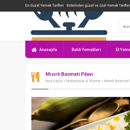
En Güzel Yemek Tarifleri
Birbirinden güzel ve özel Yemek Tarifler
Anasayfa
Balık Yemekleri
Et Yeme
Mısırlı Basmati Pilavı
Ana Sayfa
»
Makarnalar & Pilavlar
» Mısırlı Basmati 