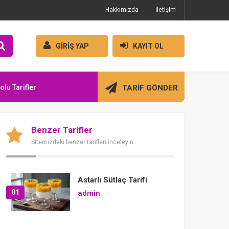
Hakkımızda
İletişim
GİRİŞ YAP
KAYIT OL
olu Tarifler
TARİF GÖNDER
Benzer Tarifler
Sitemizdeki benzer tarifleri inceleyin
Astarlı Sütlaç Tarifi
01
admin