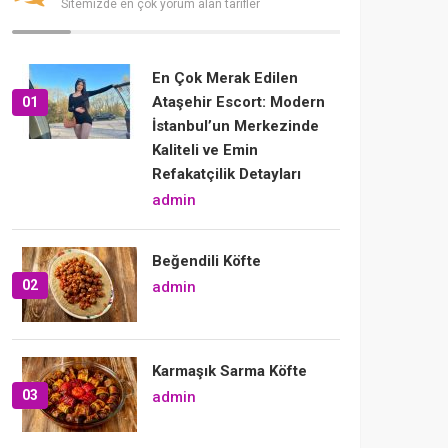
Sitemizde en çok yorum alan tarifler
En Çok Merak Edilen
Ataşehir Escort: Modern
01
İstanbul’un Merkezinde
Kaliteli ve Emin
Refakatçilik Detayları
admin
Beğendili Köfte
02
admin
Karmaşık Sarma Köfte
03
admin