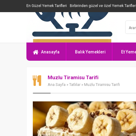
En Güzel Yemek Tarifleri
Birbirinden güzel ve özel Yemek Tarifler
Anasayfa
Balık Yemekleri
Et Yeme
Muzlu Tiramisu Tarifi
Ana Sayfa
»
Tatlılar
» Muzlu Tiramisu Tarifi