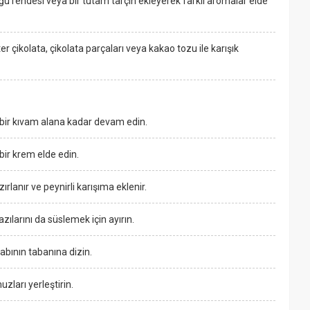
u rendesi veya bir tutam tarçın ekleyerek farklı aromalar elde
r çikolata, çikolata parçaları veya kakao tozu ile karışık
ı bir kıvam alana kadar devam edin.
bir krem elde edin.
rlanır ve peynirli karışıma eklenir.
zılarını da süslemek için ayırın.
 kabının tabanına dizin.
zları yerleştirin.