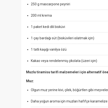
250 g mascarpone peyniri
200 ml krema
1 paket kedi dili bisküvi
1 çay bardağı süt (bisküvileri ıslatmak için)
1 tatlı kaşığı vanilya özü
Kakao veya rendelenmiş çikolata (üzeri için)
Muzlu tiramisu tarifi malzemeleri için alternatif öne
Muz:
Olgun muz yerine kivi, çilek, böğürtlen gibi meyveler 
Daha yoğun aroma için muzları hafifçe karamelize e