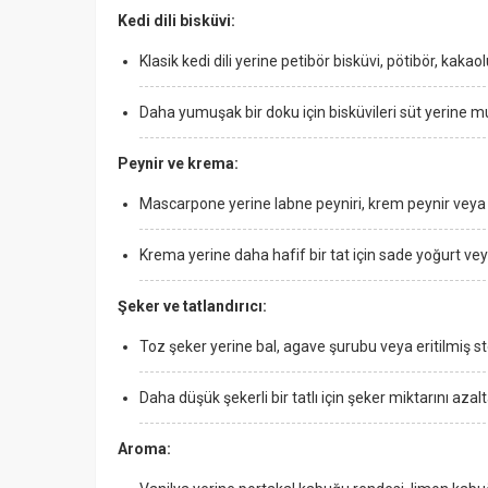
Kedi dili bisküvi:
Klasik kedi dili yerine petibör bisküvi, pötibör, kakao
Daha yumuşak bir doku için bisküvileri süt yerine mu
Peynir ve krema:
Mascarpone yerine labne peyniri, krem peynir veya y
Krema yerine daha hafif bir tat için sade yoğurt vey
Şeker ve tatlandırıcı:
Toz şeker yerine bal, agave şurubu veya eritilmiş stev
Daha düşük şekerli bir tatlı için şeker miktarını azalta
Aroma: