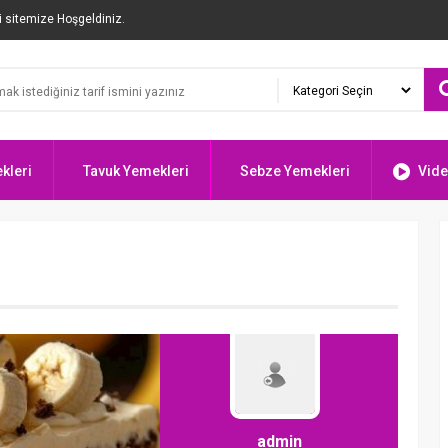
i sitemize Hoşgeldiniz.
kleri
Tavuk Yemekleri
Sebze Yemekleri
Vide
admin