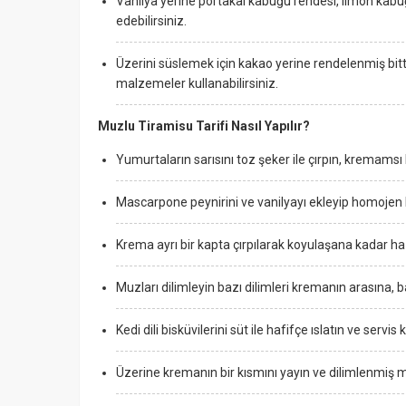
Vanilya yerine portakal kabuğu rendesi, limon kabuğ
edebilirsiniz.
Üzerini süslemek için kakao yerine rendelenmiş bitte
malzemeler kullanabilirsiniz.
Muzlu Tiramisu Tarifi Nasıl Yapılır?
Yumurtaların sarısını toz şeker ile çırpın, kremams
Mascarpone peynirini ve vanilyayı ekleyip homojen 
Krema ayrı bir kapta çırpılarak koyulaşana kadar hazı
Muzları dilimleyin bazı dilimleri kremanın arasına, ba
Kedi dili bisküvilerini süt ile hafifçe ıslatın ve servis
Üzerine kremanın bir kısmını yayın ve dilimlenmiş mu