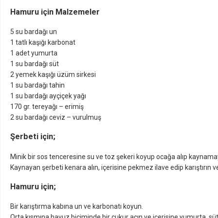
Hamuru için Malzemeler
5 su bardağı un
1 tatlı kaşığı karbonat
1 adet yumurta
1 su bardağı süt
2 yemek kaşığı üzüm sirkesi
1 su bardağı tahin
1 su bardağı ayçiçek yağı
170 gr. tereyağı – erimiş
2 su bardağı ceviz – vurulmuş
Şerbeti için;
Minik bir sos tenceresine su ve toz şekeri koyup ocağa alıp kaynam
Kaynayan şerbeti kenara alın, içerisine pekmez ilave edip karıştırın
Hamuru için;
Bir karıştırma kabına un ve karbonatı koyun.
Orta kısmına havuz biçiminde bir çukur açın ve içerisine yumurta, süt,