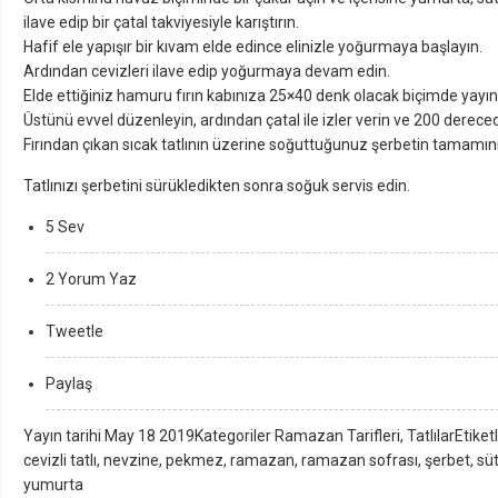
ilave edip bir çatal takviyesiyle karıştırın.
Hafif ele yapışır bir kıvam elde edince elinizle yoğurmaya başlayın.
Ardından cevizleri ilave edip yoğurmaya devam edin.
Elde ettiğiniz hamuru fırın kabınıza 25×40 denk olacak biçimde yayın
Üstünü evvel düzenleyin, ardından çatal ile izler verin ve 200 derecede
Fırından çıkan sıcak tatlının üzerine soğuttuğunuz şerbetin tamam
Tatlınızı şerbetini sürükledikten sonra soğuk servis edin.
5 Sev
2 Yorum Yaz
Tweetle
Paylaş
Yayın tarihi May 18 2019Kategoriler Ramazan Tarifleri, TatlılarEtiket
cevizli tatlı, nevzine, pekmez, ramazan, ramazan sofrası, şerbet, süt, t
yumurta