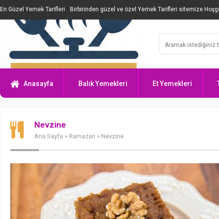
En Güzel Yemek Tarifleri
Birbirinden güzel ve özel Yemek Tarifleri sitemize Hoşge
Anasayfa
Balık Yemekleri
Et Yemekleri
Nevzine
Ana Sayfa
»
Ramazan
» Nevzine